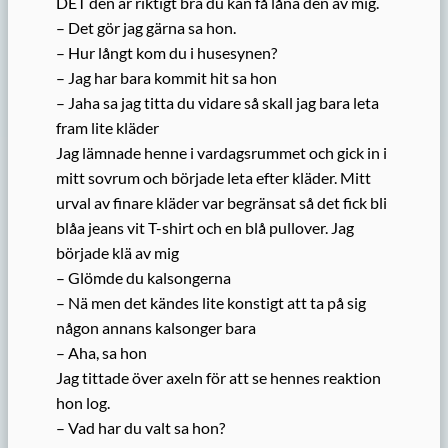
DET den är riktigt bra du kan få låna den av mig.
– Det gör jag gärna sa hon.
– Hur långt kom du i husesynen?
– Jag har bara kommit hit sa hon
– Jaha sa jag titta du vidare så skall jag bara leta
fram lite kläder
Jag lämnade henne i vardagsrummet och gick in i
mitt sovrum och började leta efter kläder. Mitt
urval av finare kläder var begränsat så det fick bli
blåa jeans vit T-shirt och en blå pullover. Jag
började klä av mig
– Glömde du kalsongerna
– Nä men det kändes lite konstigt att ta på sig
någon annans kalsonger bara
– Aha, sa hon
Jag tittade över axeln för att se hennes reaktion
hon log.
– Vad har du valt sa hon?