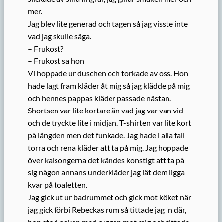
mer.
Jag blev lite generad och tagen så jag visste inte
vad jag skulle säga.
– Frukost?
– Frukost sa hon
Vi hoppade ur duschen och torkade av oss. Hon
hade lagt fram kläder åt mig så jag klädde på mig
och hennes pappas kläder passade nästan.
Shortsen var lite kortare än vad jag var van vid
och de tryckte lite i midjan. T-shirten var lite kort
på längden men det funkade. Jag hade i alla fall
torra och rena kläder att ta på mig. Jag hoppade
över kalsongerna det kändes konstigt att ta på
sig någon annans underkläder jag lät dem ligga
kvar på toaletten.
Jag gick ut ur badrummet och gick mot köket när
jag gick förbi Rebeckas rum så tittade jag in där,
hon stod naken med ryggen mot mig och tittade