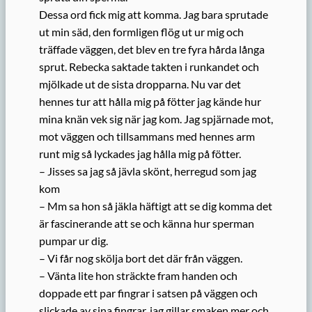
Dessa ord fick mig att komma. Jag bara sprutade
ut min säd, den formligen flög ut ur mig och
träffade väggen, det blev en tre fyra hårda långa
sprut. Rebecka saktade takten i runkandet och
mjölkade ut de sista dropparna. Nu var det
hennes tur att hålla mig på fötter jag kände hur
mina knän vek sig när jag kom. Jag spjärnade mot,
mot väggen och tillsammans med hennes arm
runt mig så lyckades jag hålla mig på fötter.
– Jisses sa jag så jävla skönt, herregud som jag
kom
– Mm sa hon så jäkla häftigt att se dig komma det
är fascinerande att se och känna hur sperman
pumpar ur dig.
– Vi får nog skölja bort det där från väggen.
– Vänta lite hon sträckte fram handen och
doppade ett par fingrar i satsen på väggen och
slickade av sina fingrar, jag gillar smaken mer och