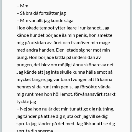
– Mm
– Så bra då fortsätter jag
– Mm var allt jag kunde säga
Hon ökade tempot ytterligare i runkandet. Jag
kände hur det började ila min penis, hon smekte
mig på utsidan av låret och framöver min mage
med andra handen. Den letade sig ner mot min
pung. Hon började kittla på undersidan av
pungen, det blev om möjligt ännu skönare av det.
Jag kände att jag inte skulle kunna hålla emot så
mycket längre, jag var bara tvungen att få känna
hennes slida runt min penis, jag försökte vända
mig runt men hon höll emot, förvånansvärt starkt
tyckte jag
– Nej sa hon nu är det min tur att ge dig njutning,
jag tänder på att se dig njuta och jag vill se dig
spruta jag tänder på det med. Jag älskar att se dig
spruta din sperma.