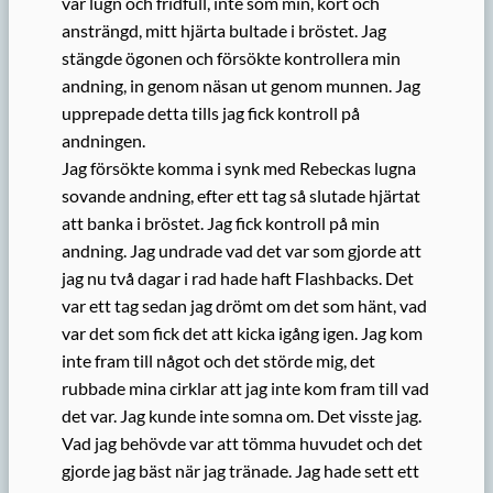
var lugn och fridfull, inte som min, kort och
ansträngd, mitt hjärta bultade i bröstet. Jag
stängde ögonen och försökte kontrollera min
andning, in genom näsan ut genom munnen. Jag
upprepade detta tills jag fick kontroll på
andningen.
Jag försökte komma i synk med Rebeckas lugna
sovande andning, efter ett tag så slutade hjärtat
att banka i bröstet. Jag fick kontroll på min
andning. Jag undrade vad det var som gjorde att
jag nu två dagar i rad hade haft Flashbacks. Det
var ett tag sedan jag drömt om det som hänt, vad
var det som fick det att kicka igång igen. Jag kom
inte fram till något och det störde mig, det
rubbade mina cirklar att jag inte kom fram till vad
det var. Jag kunde inte somna om. Det visste jag.
Vad jag behövde var att tömma huvudet och det
gjorde jag bäst när jag tränade. Jag hade sett ett