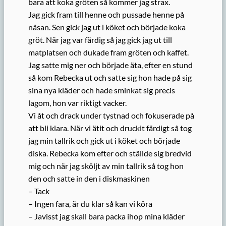
bara att koka gröten så kommer jag strax.
Jag gick fram till henne och pussade henne på
näsan. Sen gick jag ut i köket och började koka
gröt. När jag var färdig så jag gick jag ut till
matplatsen och dukade fram gröten och kaffet.
Jag satte mig ner och började äta, efter en stund
så kom Rebecka ut och satte sig hon hade på sig
sina nya kläder och hade sminkat sig precis
lagom, hon var riktigt vacker.
Vi åt och drack under tystnad och fokuserade på
att bli klara. När vi ätit och druckit färdigt så tog
jag min tallrik och gick ut i köket och började
diska. Rebecka kom efter och ställde sig bredvid
mig och när jag sköljt av min tallrik så tog hon
den och satte in den i diskmaskinen
– Tack
– Ingen fara, är du klar så kan vi köra
– Javisst jag skall bara packa ihop mina kläder