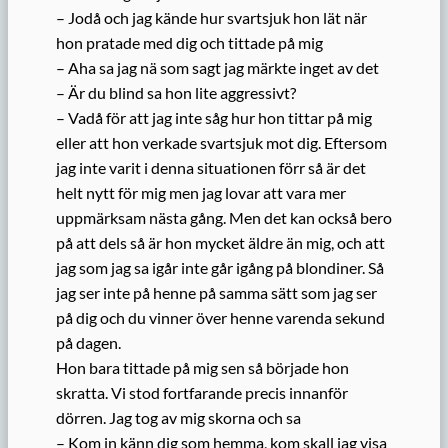
– Jodå och jag kände hur svartsjuk hon lät när
hon pratade med dig och tittade på mig
– Aha sa jag nä som sagt jag märkte inget av det
– Är du blind sa hon lite aggressivt?
– Vadå för att jag inte såg hur hon tittar på mig
eller att hon verkade svartsjuk mot dig. Eftersom
jag inte varit i denna situationen förr så är det
helt nytt för mig men jag lovar att vara mer
uppmärksam nästa gång. Men det kan också bero
på att dels så är hon mycket äldre än mig, och att
jag som jag sa igår inte går igång på blondiner. Så
jag ser inte på henne på samma sätt som jag ser
på dig och du vinner över henne varenda sekund
på dagen.
Hon bara tittade på mig sen så började hon
skratta. Vi stod fortfarande precis innanför
dörren. Jag tog av mig skorna och sa
– Kom in känn dig som hemma, kom skall jag visa