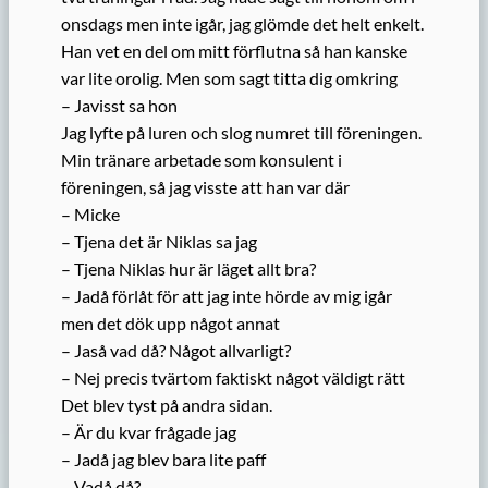
onsdags men inte igår, jag glömde det helt enkelt.
Han vet en del om mitt förflutna så han kanske
var lite orolig. Men som sagt titta dig omkring
– Javisst sa hon
Jag lyfte på luren och slog numret till föreningen.
Min tränare arbetade som konsulent i
föreningen, så jag visste att han var där
– Micke
– Tjena det är Niklas sa jag
– Tjena Niklas hur är läget allt bra?
– Jadå förlåt för att jag inte hörde av mig igår
men det dök upp något annat
– Jaså vad då? Något allvarligt?
– Nej precis tvärtom faktiskt något väldigt rätt
Det blev tyst på andra sidan.
– Är du kvar frågade jag
– Jadå jag blev bara lite paff
– Vadå då?