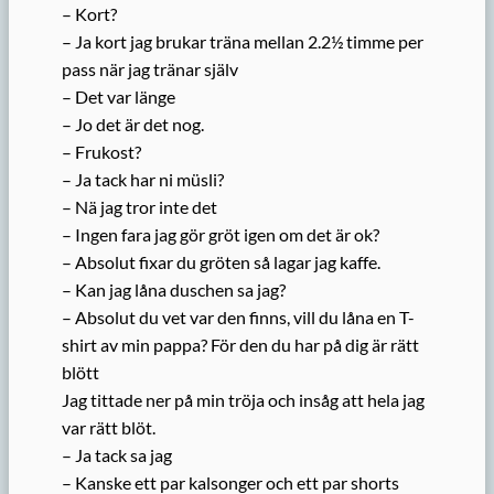
– Kort?
– Ja kort jag brukar träna mellan 2.2½ timme per
pass när jag tränar själv
– Det var länge
– Jo det är det nog.
– Frukost?
– Ja tack har ni müsli?
– Nä jag tror inte det
– Ingen fara jag gör gröt igen om det är ok?
– Absolut fixar du gröten så lagar jag kaffe.
– Kan jag låna duschen sa jag?
– Absolut du vet var den finns, vill du låna en T-
shirt av min pappa? För den du har på dig är rätt
blött
Jag tittade ner på min tröja och insåg att hela jag
var rätt blöt.
– Ja tack sa jag
– Kanske ett par kalsonger och ett par shorts