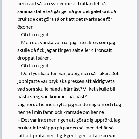
bedövad så sen svider mest. Träffar det på
samma ställe två gånger så gör det galet ont då
brukade det göra så ont att det svartnade för
ögonen.
– Oh herregud
– Men det värsta var när jag inte skrek som jag
skulle då fick jag antingen salt eller citronsaft
droppat i såren.
– Oh herregud
– Den fysiska biten var jobbig men sår läker. Det
jobbigaste var psykiska pressen att aldrig veta
vad som skulle hända härnäst? Vilket skulle bli
nästa steg, vad kommer härnäst?
Jag hörde henne snyfta jag vände mig om och tog
henne i min famn och kramade om henne
– Det var inte meningen att göra dig upprörd, jag
brukar inte släppa på garden så, men det är så
lätt att prata med dig. Egentligen lättare än vad