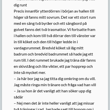
dig runt
Precis innanför ytterdörren i början av hallen till
höger så fanns mitt sovrum. Det var ett stort rum
med en säng två byråer och ett sängbord på
golvet fanns det två trasmattor. Vi fortsatte fram
i hallen och kom till två dörrar den till vänster var
in till köket och den till höger ledde in i
vardagsrummet. Bredvid köket så låg mitt
badrum och bredvid badrummet så hade jag ett
rum till. I det rummet brukade jag träna där fanns
en skivstång och lite vikter, ett par hopprep och
inte så mycket mer.
– Ja här bor jag sa jag titta dig omkring om du vill.
Jag måste ringa min tränare och fråga vad han vill
– Ja sa hon är det vanligt att han söker upp dig
sådär
– Nej men det är inte heller vanligt att jag missar
två träningar i rad. Jag hade sagt till honom om i