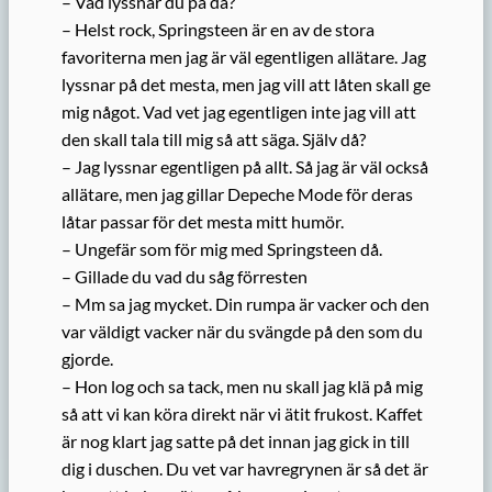
– Vad lyssnar du på då?
– Helst rock, Springsteen är en av de stora
favoriterna men jag är väl egentligen allätare. Jag
lyssnar på det mesta, men jag vill att låten skall ge
mig något. Vad vet jag egentligen inte jag vill att
den skall tala till mig så att säga. Själv då?
– Jag lyssnar egentligen på allt. Så jag är väl också
allätare, men jag gillar Depeche Mode för deras
låtar passar för det mesta mitt humör.
– Ungefär som för mig med Springsteen då.
– Gillade du vad du såg förresten
– Mm sa jag mycket. Din rumpa är vacker och den
var väldigt vacker när du svängde på den som du
gjorde.
– Hon log och sa tack, men nu skall jag klä på mig
så att vi kan köra direkt när vi ätit frukost. Kaffet
är nog klart jag satte på det innan jag gick in till
dig i duschen. Du vet var havregrynen är så det är