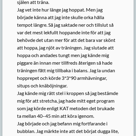
själen att träna.
Jag vet inte hur länge jag hoppat. Men jag
började känna att jag inte skulle orka hålla
tempot längre. Så jag saktade ner och tillslut så
var det mest lekfullt hoppande inte för att jag
behövde det utan mer för att det bara var skönt
att hoppa, jag njöt av träningen. Jag slutade att
hoppa och andades tungt men jag kände mig
piggare än innan mer tillfreds återigen så hade
träningen fått mig tillbaka i balans. Jag la undan
hopprepet och körde 3*3*90 armhävningar,
situps och knäböjningar.
Jag kände mig rätt stel i kroppen så jag bestämde
mig för att stretcha, jag hade mitt eget program
som jag körde enligt KAT metoden det brukade
ta mellan 40–45 min att köra igenom.
Jag började och jag befann mig fortfarande i
bubblan. Jag märkte inte att det börjat dugga lite,