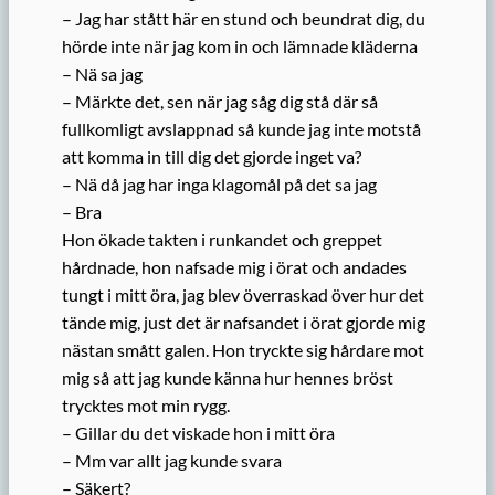
– Jag har stått här en stund och beundrat dig, du
hörde inte när jag kom in och lämnade kläderna
– Nä sa jag
– Märkte det, sen när jag såg dig stå där så
fullkomligt avslappnad så kunde jag inte motstå
att komma in till dig det gjorde inget va?
– Nä då jag har inga klagomål på det sa jag
– Bra
Hon ökade takten i runkandet och greppet
hårdnade, hon nafsade mig i örat och andades
tungt i mitt öra, jag blev överraskad över hur det
tände mig, just det är nafsandet i örat gjorde mig
nästan smått galen. Hon tryckte sig hårdare mot
mig så att jag kunde känna hur hennes bröst
trycktes mot min rygg.
– Gillar du det viskade hon i mitt öra
– Mm var allt jag kunde svara
– Säkert?