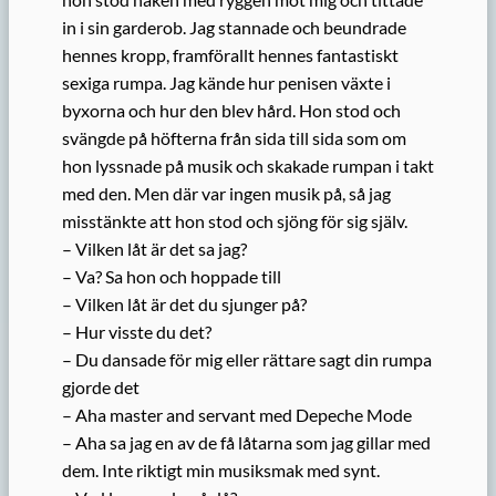
in i sin garderob. Jag stannade och beundrade
hennes kropp, framförallt hennes fantastiskt
sexiga rumpa. Jag kände hur penisen växte i
byxorna och hur den blev hård. Hon stod och
svängde på höfterna från sida till sida som om
hon lyssnade på musik och skakade rumpan i takt
med den. Men där var ingen musik på, så jag
misstänkte att hon stod och sjöng för sig själv.
– Vilken låt är det sa jag?
– Va? Sa hon och hoppade till
– Vilken låt är det du sjunger på?
– Hur visste du det?
– Du dansade för mig eller rättare sagt din rumpa
gjorde det
– Aha master and servant med Depeche Mode
– Aha sa jag en av de få låtarna som jag gillar med
dem. Inte riktigt min musiksmak med synt.