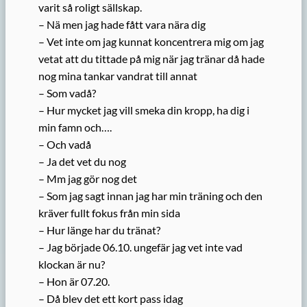
varit så roligt sällskap.
– Nä men jag hade fått vara nära dig
– Vet inte om jag kunnat koncentrera mig om jag
vetat att du tittade på mig när jag tränar då hade
nog mina tankar vandrat till annat
– Som vadå?
– Hur mycket jag vill smeka din kropp, ha dig i
min famn och….
– Och vadå
– Ja det vet du nog
– Mm jag gör nog det
– Som jag sagt innan jag har min träning och den
kräver fullt fokus från min sida
– Hur länge har du tränat?
– Jag började 06.10. ungefär jag vet inte vad
klockan är nu?
– Hon är 07.20.
– Då blev det ett kort pass idag