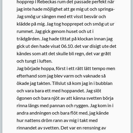
hopprep i Rebeckas rum det passade perfekt när
jag inte hade möjlighet att ge mig ut och springa-
Jag smög ur sängen med ett visst besvär och
klädde på mig. Jag tog hopprepet och smög ut ur
rummet. Jag gick genom huset och ut i
trädgården. Jag hade tittat på klockan innan jag
gick ut den hade visat 06.10. det var disigt ute det
kändes som att det skulle bli regn, det var grått
och tungt i luften.
Jag började hoppa, först i ett rätt lätt tempo men
efterhand som jag blev varm och vaknade så
ökade jag takten. Tillslut så kom jag in i bubblan
och vara bara ett med hoppandet. Jag slöt
ögonen och bara njöt av att känna svetten börja
rinna längs med pannan och ryggen. Jag kom in i
andra andningen och bara flöt med, jag kände
hur nattens dröm rann av mig i takt med
rinnandet av svetten. Det var en rensning av