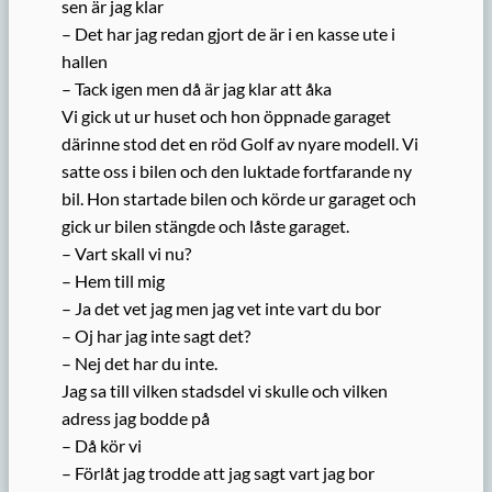
sen är jag klar
– Det har jag redan gjort de är i en kasse ute i
hallen
– Tack igen men då är jag klar att åka
Vi gick ut ur huset och hon öppnade garaget
därinne stod det en röd Golf av nyare modell. Vi
satte oss i bilen och den luktade fortfarande ny
bil. Hon startade bilen och körde ur garaget och
gick ur bilen stängde och låste garaget.
– Vart skall vi nu?
– Hem till mig
– Ja det vet jag men jag vet inte vart du bor
– Oj har jag inte sagt det?
– Nej det har du inte.
Jag sa till vilken stadsdel vi skulle och vilken
adress jag bodde på
– Då kör vi
– Förlåt jag trodde att jag sagt vart jag bor