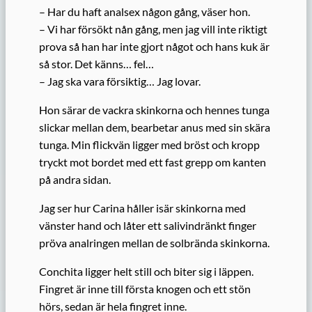
– Har du haft analsex någon gång, väser hon.
– Vi har försökt nån gång, men jag vill inte riktigt
prova så han har inte gjort något och hans kuk är
så stor. Det känns… fel…
– Jag ska vara försiktig… Jag lovar.
Hon särar de vackra skinkorna och hennes tunga
slickar mellan dem, bearbetar anus med sin skära
tunga. Min flickvän ligger med bröst och kropp
tryckt mot bordet med ett fast grepp om kanten
på andra sidan.
Jag ser hur Carina håller isär skinkorna med
vänster hand och låter ett salivindränkt finger
pröva analringen mellan de solbrända skinkorna.
Conchita ligger helt still och biter sig i läppen.
Fingret är inne till första knogen och ett stön
hörs, sedan är hela fingret inne.