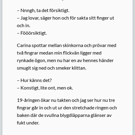
– Nnngh, ta det försiktigt.
– Jag lovar, säger hon och för sakta sitt finger ut
och in.
– Fööörsiktigt.
Carina spottar mellan skinkorna och prövar med
två fingrar medan min flickvän ligger med
rynkade ögon, men nu har en av hennes händer
smugit sig ned och smeker klittan.
– Hur känns det?
– Konstigt, lite ont, men ok.
19-åringen ökar nu takten och jag ser hur nu tre
fingrar går in och ut ur den stretchade ringen och
baken där de svullna blygdläpparna glänser av
fukt under.
…