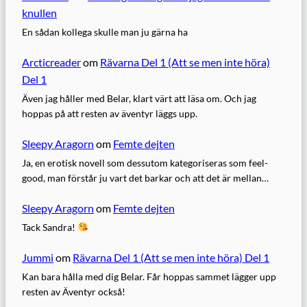
knullen
En sådan kollega skulle man ju gärna ha
Arcticreader
om
Rävarna Del 1 (Att se men inte höra)
Del 1
Även jag håller med Belar, klart värt att läsa om. Och jag
hoppas på att resten av äventyr läggs upp.
Sleepy Aragorn
om
Femte dejten
Ja, en erotisk novell som dessutom kategoriseras som feel-
good, man förstår ju vart det barkar och att det är mellan…
Sleepy Aragorn
om
Femte dejten
Tack Sandra!
Jummi
om
Rävarna Del 1 (Att se men inte höra) Del 1
Kan bara hålla med dig Belar. Får hoppas sammet lägger upp
resten av Äventyr också!