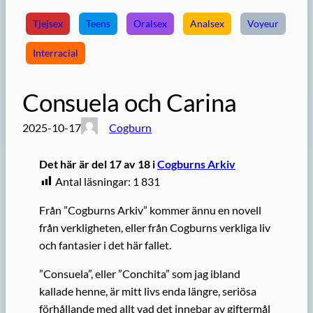
Tjejsex
Teens
Oralsex
Analsex
Voyeur
Interracial
Consuela och Carina
2025-10-17
Cogburn
Det här är del 17 av 18 i
Cogburns Arkiv
Antal läsningar:
1 831
Från ”Cogburns Arkiv” kommer ännu en novell
från verkligheten, eller från Cogburns verkliga liv
och fantasier i det här fallet.
”Consuela”, eller ”Conchita” som jag ibland
kallade henne, är mitt livs enda längre, seriösa
förhållande med allt vad det innebar av giftermål