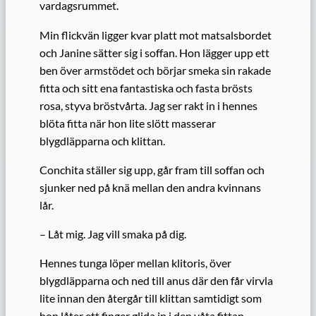
vardagsrummet.
Min flickvän ligger kvar platt mot matsalsbordet
och Janine sätter sig i soffan. Hon lägger upp ett
ben över armstödet och börjar smeka sin rakade
fitta och sitt ena fantastiska och fasta brösts
rosa, styva bröstvårta. Jag ser rakt in i hennes
blöta fitta när hon lite slött masserar
blygdläpparna och klittan.
Conchita ställer sig upp, går fram till soffan och
sjunker ned på knä mellan den andra kvinnans
lår.
– Låt mig. Jag vill smaka på dig.
Hennes tunga löper mellan klitoris, över
blygdläpparna och ned till anus där den får virvla
lite innan den återgår till klittan samtidigt som
hon låter ett finger glida in i den våta fittan.