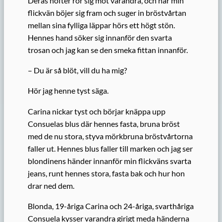
Deras höfter rör sig mot varandra, och när min
flickvän böjer sig fram och suger in bröstvårtan
mellan sina fylliga läppar hörs ett högt stön.
Hennes hand söker sig innanför den svarta
trosan och jag kan se den smeka fittan innanför.
– Du är så blöt, vill du ha mig?
Hör jag henne tyst säga.
Carina nickar tyst och börjar knäppa upp
Consuelas blus där hennes fasta, bruna bröst
med de nu stora, styva mörkbruna bröstvårtorna
faller ut. Hennes blus faller till marken och jag ser
blondinens händer innanför min flickväns svarta
jeans, runt hennes stora, fasta bak och hur hon
drar ned dem.
Blonda, 19-åriga Carina och 24-åriga, svarthåriga
Consuela kysser varandra girigt meda händerna