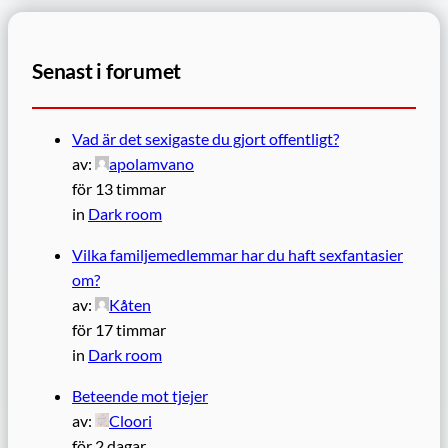
Senast i forumet
Vad är det sexigaste du gjort offentligt?
av:
apolamvano
för 13 timmar
in
Dark room
Vilka familjemedlemmar har du haft sexfantasier
om?
av:
Kåten
för 17 timmar
in
Dark room
Beteende mot tjejer
av:
Cloori
för 2 dagar