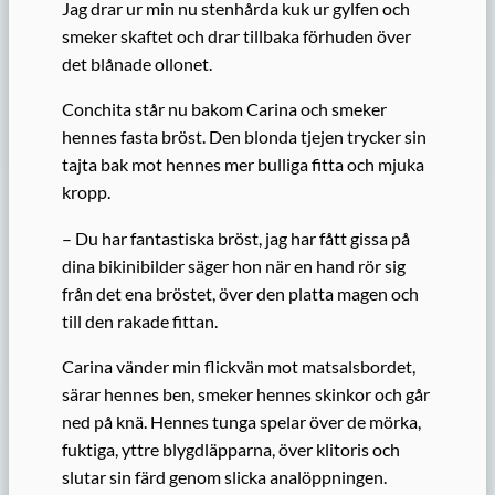
Jag drar ur min nu stenhårda kuk ur gylfen och
smeker skaftet och drar tillbaka förhuden över
det blånade ollonet.
Conchita står nu bakom Carina och smeker
hennes fasta bröst. Den blonda tjejen trycker sin
tajta bak mot hennes mer bulliga fitta och mjuka
kropp.
– Du har fantastiska bröst, jag har fått gissa på
dina bikinibilder säger hon när en hand rör sig
från det ena bröstet, över den platta magen och
till den rakade fittan.
Carina vänder min flickvän mot matsalsbordet,
särar hennes ben, smeker hennes skinkor och går
ned på knä. Hennes tunga spelar över de mörka,
fuktiga, yttre blygdläpparna, över klitoris och
slutar sin färd genom slicka analöppningen.