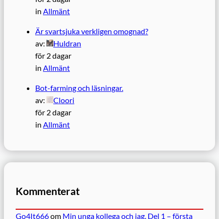
in
Allmänt
Är svartsjuka verkligen omognad?
av:
Huldran
för 2 dagar
in
Allmänt
Bot-farming och läsningar.
av:
Cloori
för 2 dagar
in
Allmänt
Kommenterat
Go4It666
om
Min unga kollega och jag. Del 1 – första