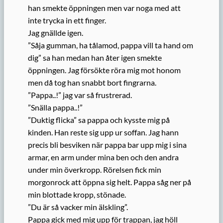
han smekte öppningen men var noga med att
inte trycka in ett finger.
Jag gnällde igen.
”Såja gumman, ha tålamod, pappa vill ta hand om
dig” sa han medan han åter igen smekte
öppningen. Jag försökte röra mig mot honom
men då tog han snabbt bort fingrarna.
”Pappa..!” jag var så frustrerad.
”Snälla pappa..!”
”Duktig flicka” sa pappa och kysste mig på
kinden. Han reste sig upp ur soffan. Jag hann
precis bli besviken när pappa bar upp mig i sina
armar, en arm under mina ben och den andra
under min överkropp. Rörelsen fick min
morgonrock att öppna sig helt. Pappa såg ner på
min blottade kropp, stönade.
”Du är så vacker min älskling”.
Pappa gick med mig upp för trappan, jag höll