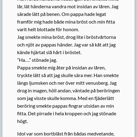
lår, lät händerna vandra mot insidan av låren. Jag
särade lätt på benen. Om pappa hade legat
framför mig hade både mina bröst och min fitta
varit helt blottade för honom.
Jag smekte mina bröst, drog lite i bröstvårtorna
och njöt av pappas händer. Jag var så kåt att jag
kände hjärtat slå hårt i bröstet.
”Ha….” stönade jag.
Pappa smekte mig åter på insidan av låren,
tryckte lätt så att jag skulle sära mer. Han smekte
längs ljumsken och ner över mitt venusberg. Jag
drog in magen, höll andan, väntade på beröringen
som jag visste skulle komma. Med en fjäderlätt
beröring smekte pappas fingrar utsidan av min
fitta. Det pirrade i hela kroppen och jag stönade
högt.
Idol var som bortblåst från bådas medvetande,