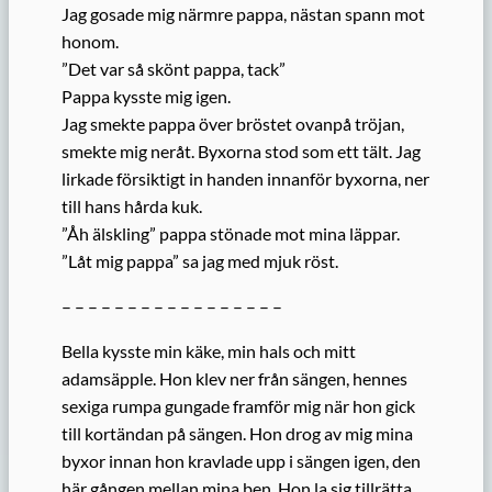
Jag gosade mig närmre pappa, nästan spann mot
honom.
”Det var så skönt pappa, tack”
Pappa kysste mig igen.
Jag smekte pappa över bröstet ovanpå tröjan,
smekte mig neråt. Byxorna stod som ett tält. Jag
lirkade försiktigt in handen innanför byxorna, ner
till hans hårda kuk.
”Åh älskling” pappa stönade mot mina läppar.
”Låt mig pappa” sa jag med mjuk röst.
– – – – – – – – – – – – – – – – –
Bella kysste min käke, min hals och mitt
adamsäpple. Hon klev ner från sängen, hennes
sexiga rumpa gungade framför mig när hon gick
till kortändan på sängen. Hon drog av mig mina
byxor innan hon kravlade upp i sängen igen, den
här gången mellan mina ben. Hon la sig tillrätta,