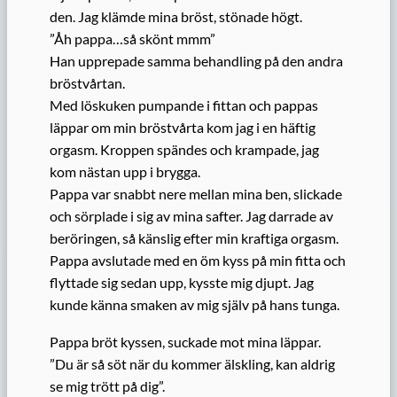
den. Jag klämde mina bröst, stönade högt.
”Åh pappa…så skönt mmm”
Han upprepade samma behandling på den andra
bröstvårtan.
Med löskuken pumpande i fittan och pappas
läppar om min bröstvårta kom jag i en häftig
orgasm. Kroppen spändes och krampade, jag
kom nästan upp i brygga.
Pappa var snabbt nere mellan mina ben, slickade
och sörplade i sig av mina safter. Jag darrade av
beröringen, så känslig efter min kraftiga orgasm.
Pappa avslutade med en öm kyss på min fitta och
flyttade sig sedan upp, kysste mig djupt. Jag
kunde känna smaken av mig själv på hans tunga.
Pappa bröt kyssen, suckade mot mina läppar.
”Du är så söt när du kommer älskling, kan aldrig
se mig trött på dig”.