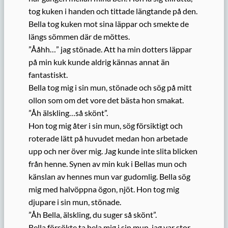
tog kuken i handen och tittade längtande på den.
Bella tog kuken mot sina läppar och smekte de
längs sömmen där de möttes.
”Ååhh…” jag stönade. Att ha min dotters läppar
på min kuk kunde aldrig kännas annat än
fantastiskt.
Bella tog mig i sin mun, stönade och sög på mitt
ollon som om det vore det bästa hon smakat.
”Åh älskling…så skönt”.
Hon tog mig åter i sin mun, sög försiktigt och
roterade lätt på huvudet medan hon arbetade
upp och ner över mig. Jag kunde inte slita blicken
från henne. Synen av min kuk i Bellas mun och
känslan av hennes mun var gudomlig. Bella sög
mig med halvöppna ögon, njöt. Hon tog mig
djupare i sin mun, stönade.
”Åh Bella, älskling, du suger så skönt”.
Bella försökte ta hela mig i sin mun, jag var stor.