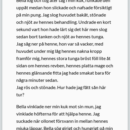
Bella log och tog åter tag i min kuk, runkade den
uppåt medan hon slickade och nafsade försiktigt
på min pung. Jag slog huvudet bakåt, stönade
och njöt av hennes behandling. Undrade en kort
sekund vart hon hade lärt sig det här men slog
sedan bort tanken och njöt av hennes tunga.
Jag såg ner på henne, hon var så vacker, med
huvudet under mig låg hennes nakna kropp
framför mig, hennes stora tunga bröst föll lite åt
sidan om hennes revben, hennes platta mage och
hennes glänsande fitta jag hade smakat bara för
några minuter sedan.
Jag rös och stönade. Hur hade jag fått sån här
tur?
Bella vinklade ner min kuk mot sin mun, jag
vinklade höfterna för att hjälpa henne. Jag
suckade när ollonet försvann in mellan hennes
mjuka läppar. Bella sög girigt och hungrigt på min