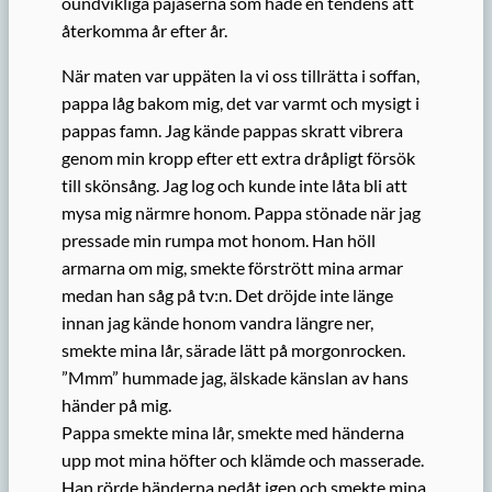
oundvikliga pajaserna som hade en tendens att
återkomma år efter år.
När maten var uppäten la vi oss tillrätta i soffan,
pappa låg bakom mig, det var varmt och mysigt i
pappas famn. Jag kände pappas skratt vibrera
genom min kropp efter ett extra dråpligt försök
till skönsång. Jag log och kunde inte låta bli att
mysa mig närmre honom. Pappa stönade när jag
pressade min rumpa mot honom. Han höll
armarna om mig, smekte förstrött mina armar
medan han såg på tv:n. Det dröjde inte länge
innan jag kände honom vandra längre ner,
smekte mina lår, särade lätt på morgonrocken.
”Mmm” hummade jag, älskade känslan av hans
händer på mig.
Pappa smekte mina lår, smekte med händerna
upp mot mina höfter och klämde och masserade.
Han rörde händerna nedåt igen och smekte mina