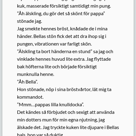
kuk, masserade försiktigt samtidigt min pung.
”Åh älskling, du gör det så skönt för pappa”
stönade jag.
Jag smekte hennes bröst, knådade de i mina
händer. Bellas stön fick det att dra ihop sig i
pungen, vibrationen var farligt skön.
”Älskling ta bort händerna en stund” sa jag och
vinklade hennes huvud lite extra. Jag flyttade
bak höfterna lite och började försiktigt
munknulla henne.
”Åh Bella”.
Hon stönade, nöp i sina bröstvårtor, lät mig ta
kommandot.
”Mmm…pappas lilla knulldocka”.
Det kändes så förbjudet och sexigt att använda
min dotters mun för min egna njutning, jag
älskade det. Jag tryckte kuken lite djupare i Bellas
hals, hon var så duktig.