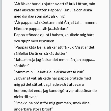
”Åh älskar hur du njuter av att få kuk i fittan, min
kåta älskade dotter. Pappa vill knulla och älska
med dig dag som natt älskling.”
”Åh pappa…så skönt..mmmh! Åh ja! Jah…mmmm.
Hårdare pappa….åh ja…hårdare”
Pappa stönade djupt i halsen, knullade mig hårt
och djupt med löskuken.
”Pappas kåta Bella, älskar att få kuk. Visst är det
så Bella? Du är en så kåt dotter”
”Jah…mm..ja jag älskar det mmh…åh jah pappa…
så skönt”
”Mmm min lilla kåt-Bella älskar att få kuk”
Jag var så våt, älskade när pappa pratade med
mig på det sättet. Jag hade svårt att svara
honom, det enda jag kunde göra var att stönande
nicka till svar.
”Smek dina bröst för mig gumman, smek dina
underbara stora bröst”