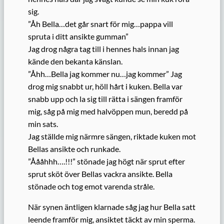
sig.
”Åh Bella…det går snart för mig…pappa vill
spruta i ditt ansikte gumman”
Jag drog några tag till i hennes hals innan jag
kände den bekanta känslan.
”Åhh…Bella jag kommer nu…jag kommer” Jag
drog mig snabbt ur, höll hårt i kuken. Bella var
snabb upp och la sig till rätta i sängen framför
mig, såg på mig med halvöppen mun, beredd på
min sats.
Jag ställde mig närmre sängen, riktade kuken mot
Bellas ansikte och runkade.
”Åååhhh….!!!” stönade jag högt när sprut efter
sprut sköt över Bellas vackra ansikte. Bella
stönade och tog emot varenda stråle.
När synen äntligen klarnade såg jag hur Bella satt
leende framför mig, ansiktet täckt av min sperma.