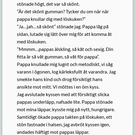
stönade högt, det var så skönt.
”Är det skönt gumman? Tycker du om när när
pappa knullar dig med löskuken?”
”Ja…jah…så skönt” stönade jag. Pappa låg på
sidan, lutade sig lätt över mig för att komma åt
med löskuken.
”Mmmm…pappas älskling, så kåt och sexig. Din
fitta är så våt gumman, så våt för pappa”.
Pappa knullade mig lugnt och metodiskt, vi såg
varann i ögonen, log kärleksfullt åt varandra. Jag
smekte hans kind och drog försiktigt hans
ansikte mot mitt. Vi möttes i en öm kyss.
Jag avslutade kyssen med att försiktigt slicka
pappas underläpp, nafsade lite. Pappa stönade
mot mina läppar, kysste mig på nytt, hungrigare.
Samtidigt ökade pappa takten på löskuken, ett
stön fastnade i halsen, jag avbröt kyssen igen,
andades häftigt mot pappas läppar.