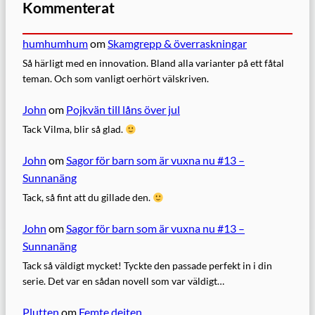
Kommenterat
humhumhum
om
Skamgrepp & överraskningar
Så härligt med en innovation. Bland alla varianter på ett fåtal
teman. Och som vanligt oerhört välskriven.
John
om
Pojkvän till låns över jul
Tack Vilma, blir så glad.
John
om
Sagor för barn som är vuxna nu #13 –
Sunnanäng
Tack, så fint att du gillade den.
John
om
Sagor för barn som är vuxna nu #13 –
Sunnanäng
Tack så väldigt mycket! Tyckte den passade perfekt in i din
serie. Det var en sådan novell som var väldigt…
Plutten
om
Femte dejten