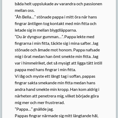
båda helt uppslukade av varandra och passionen
mellan oss.
”Åh Bella…” stönade pappa i mitt öra när hans
fingrar äntligen tog kontakt med min fitta och
letade sig in mellan blygdläpparna.
”Du är dyngsur gumman…”. Pappa lekte med
fingrarna i min fitta, täckte sig i mina safter. Jag
stönade och åmade mot honom. Pappa nafsade
mig i örat medan han ömt smekte min fitta. Jag
var i himmelriket, det så mysigt att ligga tätt intill
pappa med hans fingrar i min fitta.
Vi låg och myste ett långt tag i soffan, pappas
fingrar sakta smekande min fitta medan hans
andra hand smekte min kropp. Han kom aldrig i
närheten att penetrera mig, vilket började göra
mig mer och mer frustrerad.
”Pappa…” gnällde jag.
Pappas fingrar närmade sig mitt längtande hål,