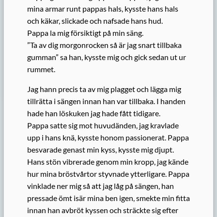
mina armar runt pappas hals, kysste hans hals
och käkar, slickade och nafsade hans hud.
Pappa la mig försiktigt på min säng.
”Ta av dig morgonrocken så är jag snart tillbaka
gumman” sa han, kysste mig och gick sedan ut ur
rummet.
Jag hann precis ta av mig plagget och lägga mig
tillrätta i sängen innan han var tillbaka. I handen
hade han löskuken jag hade fått tidigare.
Pappa satte sig mot huvudänden, jag kravlade
upp i hans knä, kysste honom passionerat. Pappa
besvarade genast min kyss, kysste mig djupt.
Hans stön vibrerade genom min kropp, jag kände
hur mina bröstvårtor styvnade ytterligare. Pappa
vinklade ner mig så att jag låg på sängen, han
pressade ömt isär mina ben igen, smekte min fitta
innan han avbröt kyssen och sträckte sig efter