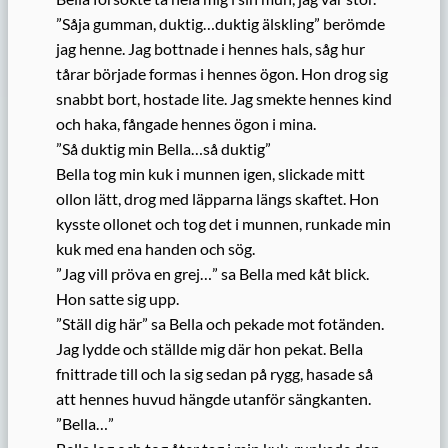
”Såja gumman, duktig…duktig älskling” berömde
jag henne. Jag bottnade i hennes hals, såg hur
tårar började formas i hennes ögon. Hon drog sig
snabbt bort, hostade lite. Jag smekte hennes kind
och haka, fångade hennes ögon i mina.
”Så duktig min Bella…så duktig”
Bella tog min kuk i munnen igen, slickade mitt
ollon lätt, drog med läpparna längs skaftet. Hon
kysste ollonet och tog det i munnen, runkade min
kuk med ena handen och sög.
”Jag vill pröva en grej…” sa Bella med kåt blick.
Hon satte sig upp.
”Ställ dig här” sa Bella och pekade mot fotänden.
Jag lydde och ställde mig där hon pekat. Bella
fnittrade till och la sig sedan på rygg, hasade så
att hennes huvud hängde utanför sängkanten.
”Bella…”