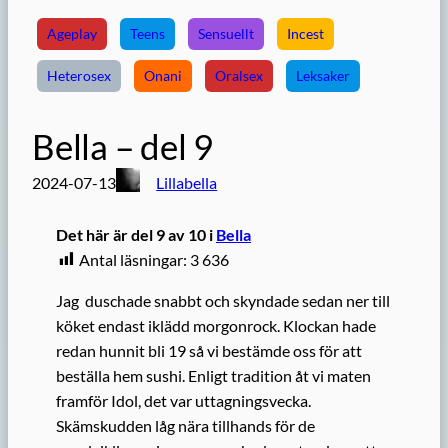
Ageplay
Teens
Sensuellt
Incest
Heterosex
Onani
Oralsex
Leksaker
Bella – del 9
2024-07-13
Lillabella
Det här är del 9 av 10 i
Bella
Antal läsningar:
3 636
Jag duschade snabbt och skyndade sedan ner till
köket endast iklädd morgonrock. Klockan hade
redan hunnit bli 19 så vi bestämde oss för att
beställa hem sushi. Enligt tradition åt vi maten
framför Idol, det var uttagningsvecka.
Skämskudden låg nära tillhands för de