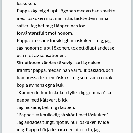
löskuken.
Pappa såg mig djupt i ögonen medan han smekte
med löskuken mot min fitta, täckte den i mina
safter. Jag bet mig i läppen och log
förväntansfullt mot honom.
Pappa pressade försiktigt in löskuken i mig, jag
såg honom djupt i ögonen, tog ett djupt andetag
och njöt av sensationen.
Situationen kändes så sexig, jag låg naken
framför pappa, medan han var fullt påklädd, och
han pressade in en löskuk i mig som var en exakt
kopia av hans egna kuk.
”Känner du hur löskuken fyller dig gumman” sa
pappa med kåtsvart blick.
Jag nickade, bet mig i läppen.
”Pappa ska knulla dig så skönt med löskuken”
Jag andades tungt, njöt av hur löskuken fyllde
mig. Pappa började röra den ut och in, jag