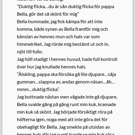
”Duktig flicka…du är sån duktig flicka för pappa
Bella, gör det så skönt för mig”
Bella hummade, jag fick kämpa för att inte
komma, både synen av Bella framför mig och
känslan av hennes mun och hals var som
himmelriket. Jag rörde mig bestämt ut och in,
njöt till fullo.
Jag höll stadigt i hennes huvud, hade full kontroll
över hur jag knullade hennes hals.
”Älskling, pappa ska försöka gå lite djupare…såja
gumman…slappna av, andas genom näsan…åh…
mmm…duktig flicka”.
Jag bottnade nästan men vågade inte gå djupare,
Bella svalde gång på gång runt min kuk, kramade
min kuk så skönt. Jag började försiktigt röra på
höfterna igen, noga med att inte göra det för
obehagligt för Bella. Jag smekte på utsidan av
hennes hals där jag svagt kunde se min kuk röra