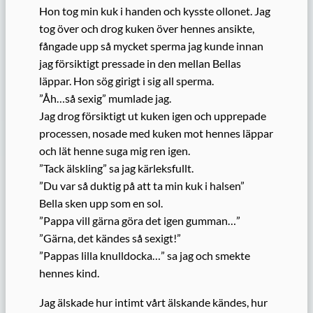
Hon tog min kuk i handen och kysste ollonet. Jag
tog över och drog kuken över hennes ansikte,
fångade upp så mycket sperma jag kunde innan
jag försiktigt pressade in den mellan Bellas
läppar. Hon sög girigt i sig all sperma.
”Åh…så sexig” mumlade jag.
Jag drog försiktigt ut kuken igen och upprepade
processen, nosade med kuken mot hennes läppar
och lät henne suga mig ren igen.
”Tack älskling” sa jag kärleksfullt.
”Du var så duktig på att ta min kuk i halsen”
Bella sken upp som en sol.
”Pappa vill gärna göra det igen gumman…”
”Gärna, det kändes så sexigt!”
”Pappas lilla knulldocka…” sa jag och smekte
hennes kind.
Jag älskade hur intimt vårt älskande kändes, hur