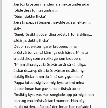
Jag tog brösten i händerna, smekte undersidan,
följde dess tunga rundning.
”Såja…duktig flicka”
Jag såg pappa i ögonen, gnydde och smekte mig
själv.
”Smek försiktigt över dina bröstvårtor älskling…
sådär ja, duktig flicka”
Det pirrade ytterligare i kroppen, mina
bröstvårtor var så känsliga och hårda. Minsta
snudd drog som en blixt genom kroppen.
”Mmm dina styva bröstvårtor är så känsliga,
älskar de…nyp dina bröstvårtor nu älskling…
duktig flicka mmm du är så sexig gumman”
Pappa lutade sig över mig, kysste ömt mina
läppar innan han gav mina bröstvårtor en
försiktig kyss var. Han sneglade upp på mig innan
han tog ena bröstvårtan i munnen. Han sög
mjukt på den, blåste på den innan han nafsade i