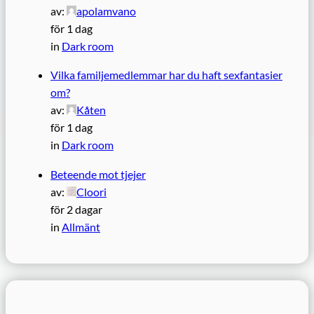
av:
apolamvano
för 1 dag
in
Dark room
Vilka familjemedlemmar har du haft sexfantasier
om?
av:
Kåten
för 1 dag
in
Dark room
Beteende mot tjejer
av:
Cloori
för 2 dagar
in
Allmänt