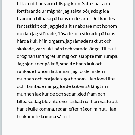
fitta mot hans arm tills jag kom. Safterna rann
fortfarande ur mig när jag sakta började glida
fram och tillbaka på hans underarm. Det kändes
fantastiskt och jag gled allt snabbare mot honom
medan jag stönade, flåsade och stirrade på hans
hårda kuk. Min orgasm, jag råmade rakt ut och
skakade, var sjukt hård och varade länge. Till slut
drog han ur fingret ur mig och släppte min rumpa.
Jag sjönk ner på knä, smekte hans kuk och
runkade honom lätt innan jag förde in den i
munnen och började suga honom. Han kved lite
och flämtade när jag förde kuken så långt in i
munnen jag kunde och sedan gled fram och
tillbaka. Jag blev lite överraskad när han väste att
han skulle komma, redan efter någon minut. Han
brukar inte komma så fort.