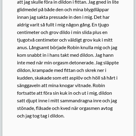
att jag skulle föra in dildon i fittan. Jag gned in lite
glidmedel på både den och mina blygdläppar
innan jag sakta pressade in den i mig. Det har
aldrig varit så fullt i mig någon gång. En tjugo
centimeter och grov dildo i min slida plus en
tjugotvå centimeter och väldigt grov kuk i mitt
anus. Långsamt började Robin knulla mig och jag
kom snabbt in i hans takt med dildon. Jag hann
inte med när min orgasm detonerade. Jag släppte
dildon, krampade med fittan och skrek ner i
kudden, skakade som ett asplöv och höll så hårt i
sänggaveln att mina knogar vitnade. Robin
fortsatte att föra sin kuk in och ut i mig, dildon
satt djupt inne i mitt sammandragna inre och jag
stönade, flåsade och kved när orgasmen avtog
och jag tog tag i dildon.