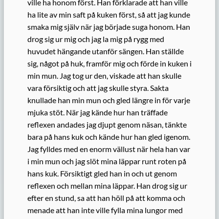
ville ha honom först. Han förklarade att han ville
ha lite av min saft på kuken först, så att jag kunde
smaka mig själv när jag började suga honom. Han
drog sig ur mig och jag la mig på rygg med
huvudet hängande utanför sängen. Han ställde
sig, något på huk, framför mig och förde in kuken i
min mun. Jag tog ur den, viskade att han skulle
vara försiktig och att jag skulle styra. Sakta
knullade han min mun och gled längre in för varje
mjuka stöt. När jag kände hur han träffade
reflexen andades jag djupt genom näsan, tänkte
bara på hans kuk och kände hur han gled igenom.
Jag fylldes med en enorm vällust när hela han var
i min mun och jag slöt mina läppar runt roten på
hans kuk. Försiktigt gled han in och ut genom
reflexen och mellan mina läppar. Han drog sig ur
efter en stund, sa att han höll på att komma och
menade att han inte ville fylla mina lungor med