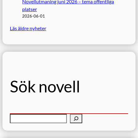
Novellutmaning juni 2026 – tema offentliga
platser
2026-06-01
Läs äldre nyheter
Sök novell
S
ö
k