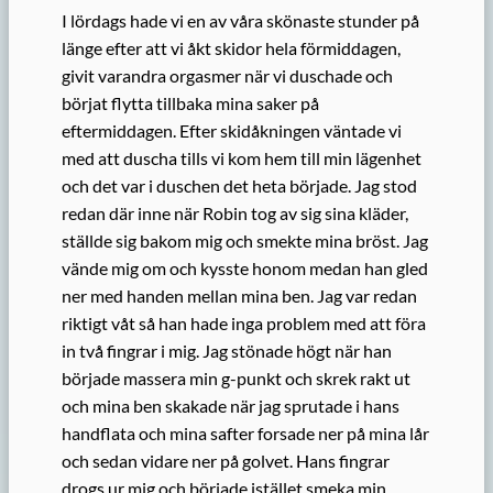
I lördags hade vi en av våra skönaste stunder på
länge efter att vi åkt skidor hela förmiddagen,
givit varandra orgasmer när vi duschade och
börjat flytta tillbaka mina saker på
eftermiddagen. Efter skidåkningen väntade vi
med att duscha tills vi kom hem till min lägenhet
och det var i duschen det heta började. Jag stod
redan där inne när Robin tog av sig sina kläder,
ställde sig bakom mig och smekte mina bröst. Jag
vände mig om och kysste honom medan han gled
ner med handen mellan mina ben. Jag var redan
riktigt våt så han hade inga problem med att föra
in två fingrar i mig. Jag stönade högt när han
började massera min g-punkt och skrek rakt ut
och mina ben skakade när jag sprutade i hans
handflata och mina safter forsade ner på mina lår
och sedan vidare ner på golvet. Hans fingrar
drogs ur mig och började istället smeka min