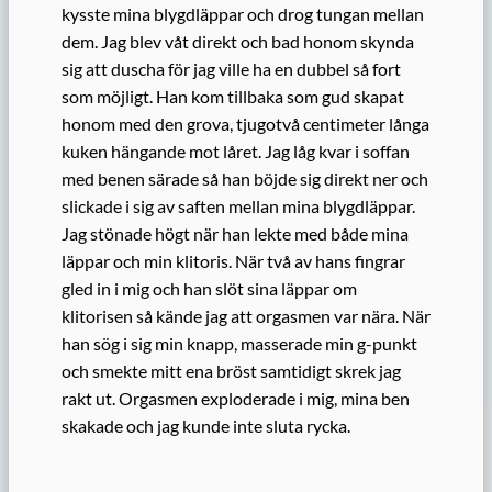
kysste mina blygdläppar och drog tungan mellan
dem. Jag blev våt direkt och bad honom skynda
sig att duscha för jag ville ha en dubbel så fort
som möjligt. Han kom tillbaka som gud skapat
honom med den grova, tjugotvå centimeter långa
kuken hängande mot låret. Jag låg kvar i soffan
med benen särade så han böjde sig direkt ner och
slickade i sig av saften mellan mina blygdläppar.
Jag stönade högt när han lekte med både mina
läppar och min klitoris. När två av hans fingrar
gled in i mig och han slöt sina läppar om
klitorisen så kände jag att orgasmen var nära. När
han sög i sig min knapp, masserade min g-punkt
och smekte mitt ena bröst samtidigt skrek jag
rakt ut. Orgasmen exploderade i mig, mina ben
skakade och jag kunde inte sluta rycka.