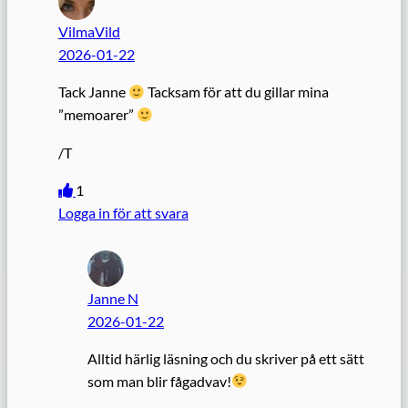
VilmaVild
2026-01-22
Tack Janne
Tacksam för att du gillar mina
”memoarer”
/T
1
Logga in för att svara
Janne N
2026-01-22
Alltid härlig läsning och du skriver på ett sätt
som man blir fågadvav!