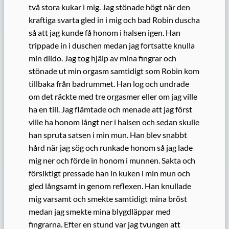
två stora kukar i mig. Jag stönade högt när den
kraftiga svarta gled in i mig och bad Robin duscha
så att jag kunde få honom i halsen igen. Han
trippade in i duschen medan jag fortsatte knulla
min dildo. Jag tog hjälp av mina fingrar och
stönade ut min orgasm samtidigt som Robin kom
tillbaka från badrummet. Han log och undrade
om det räckte med tre orgasmer eller om jag ville
ha en till. Jag flämtade och menade att jag först
ville ha honom långt ner i halsen och sedan skulle
han spruta satsen i min mun. Han blev snabbt
hård när jag sög och runkade honom så jag lade
mig ner och förde in honom i munnen. Sakta och
försiktigt pressade han in kuken i min mun och
gled långsamt in genom reflexen. Han knullade
mig varsamt och smekte samtidigt mina bröst
medan jag smekte mina blygdläppar med
fingrarna. Efter en stund var jag tvungen att