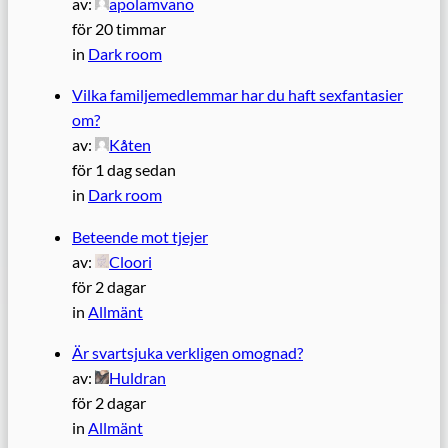
av:
apolamvano
för 20 timmar
in
Dark room
Vilka familjemedlemmar har du haft sexfantasier
om?
av:
Kåten
för 1 dag sedan
in
Dark room
Beteende mot tjejer
av:
Cloori
för 2 dagar
in
Allmänt
Är svartsjuka verkligen omognad?
av:
Huldran
för 2 dagar
in
Allmänt