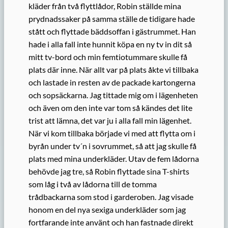
kläder från två flyttlådor, Robin ställde mina
prydnadssaker på samma ställe de tidigare hade
stått och flyttade bäddsoffan i gästrummet. Han
hade i alla fall inte hunnit köpa en ny tv in dit så
mitt tv-bord och min femtiotummare skulle få
plats där inne. När allt var på plats åkte vi tillbaka
och lastade in resten av de packade kartongerna
och sopsäckarna. Jag tittade mig om i lägenheten
och även om den inte var tom så kändes det lite
trist att lämna, det var ju i alla fall min lägenhet.
När vi kom tillbaka började vi med att flytta om i
byrån under tv´n i sovrummet, så att jag skulle få
plats med mina underkläder. Utav de fem lådorna
behövde jag tre, så Robin flyttade sina T-shirts
som låg i två av lådorna till de tomma
trådbackarna som stod i garderoben. Jag visade
honom en del nya sexiga underkläder som jag
fortfarande inte använt och han fastnade direkt