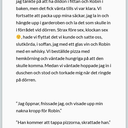
jag tänkte på att ha dildon i fittan och Robin i
baken, men det fick vänta tills vi var klara. Vi
fortsatte att packa upp mina säckar, jag la in och
hängde upp i garderoben och la det som skulle in
i förrådet vid dörren. Strax före sex, klockan sex
, hade vi flyttat det vi kunde och satte oss,
slutkörda, i soffan, jag med ett glas vin och Robin
med en whisky. Vi beställde pizza med
hemkörning och väntade hungriga på att den
skulle komma. Medan vi väntade hoppade jag in i
duschen och stod och torkade mig när det ringde
på dörren.
“Jag öppnar, fnissade jag, och visade upp min
nakna kropp för Robin.”
“Han kommer att tappa pizzorna, skrattade han.”