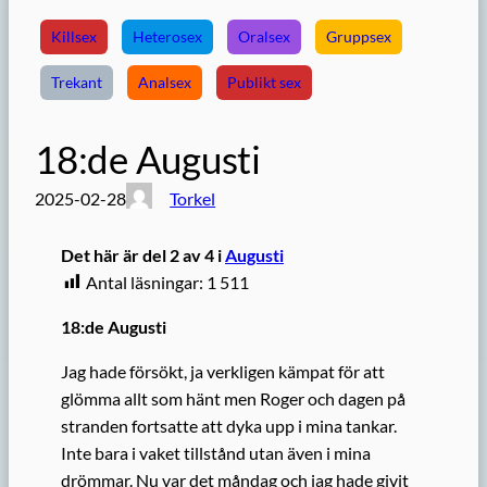
Killsex
Heterosex
Oralsex
Gruppsex
Trekant
Analsex
Publikt sex
18:de Augusti
2025-02-28
Torkel
Det här är del 2 av 4 i
Augusti
Antal läsningar:
1 511
18:de Augusti
Jag hade försökt, ja verkligen kämpat för att
glömma allt som hänt men Roger och dagen på
stranden fortsatte att dyka upp i mina tankar.
Inte bara i vaket tillstånd utan även i mina
drömmar. Nu var det måndag och jag hade givit