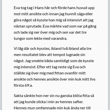
Eva tog tag i Hans hår och förde hans huvud upp
mot mitt ansikte och innan jag hunnit säga eller
göra något så kysste han mig så intensivt att jag
nästan sprutade. Eva märkte vad som var på gång
och lade sig ner över mig och sen var det tre
tungor som lekte med varandra.
Vi låg där och kysstes, ibland två ibland alla tre
men resultatet blev att tempot lugnade sin
något. Jag smekte båda samtidigt som de kysste
mig intensivt. Efter ett tag reste sig Eva och
ställde sig över mig med fittan ovanför mitt
ansikte och hennes ansikte över min kuk mitt livs
första 69:a.
Sakta sänkte hon ner sin nu ganska blöta fitta så
att jag kunde slicka i min av hennes safter.
Hennes mun omfamnade min kuk ända ner till