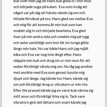
klar över men jag lät Hans kuk glida in i min mun
och började suga på kuken. Eva som insåg att
något var på väg att hända vände sig om och
tittade förvånat på oss. Hans gled ner mellan Eva
och mig för att komma åt min kuk som han
snabbt sög in och började bearbeta. Eva gled
över på min andra sida och smekte mig på rygg
och axlar samtidigt som hon lät sin tunga glida
längs min hals. Nu var både Hans och jag rejält
kåta och Eva var nog inte långt efter. Hans
släppte min kuk och drog sin ur min mun för att
sedan försiktigt vända mig om. Nu låg jag ansikte
mot ansikte med Eva som genast kysste mig
djupt och länge. Jag kände hur Hans vände sig
om och försiktigt drog ur vibratorn ur min röv.
Efter lite prassel kände jag en varm kuk närma sig
mitt anus och försiktigt lirka sig in. Tack vare
vibratorn gick det lättare och snart kände jag