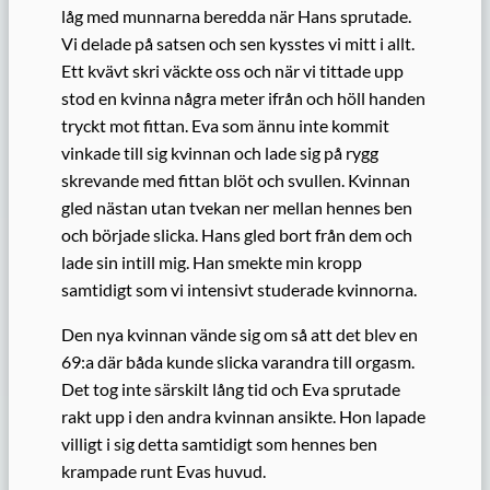
låg med munnarna beredda när Hans sprutade.
Vi delade på satsen och sen kysstes vi mitt i allt.
Ett kvävt skri väckte oss och när vi tittade upp
stod en kvinna några meter ifrån och höll handen
tryckt mot fittan. Eva som ännu inte kommit
vinkade till sig kvinnan och lade sig på rygg
skrevande med fittan blöt och svullen. Kvinnan
gled nästan utan tvekan ner mellan hennes ben
och började slicka. Hans gled bort från dem och
lade sin intill mig. Han smekte min kropp
samtidigt som vi intensivt studerade kvinnorna.
Den nya kvinnan vände sig om så att det blev en
69:a där båda kunde slicka varandra till orgasm.
Det tog inte särskilt lång tid och Eva sprutade
rakt upp i den andra kvinnan ansikte. Hon lapade
villigt i sig detta samtidigt som hennes ben
krampade runt Evas huvud.