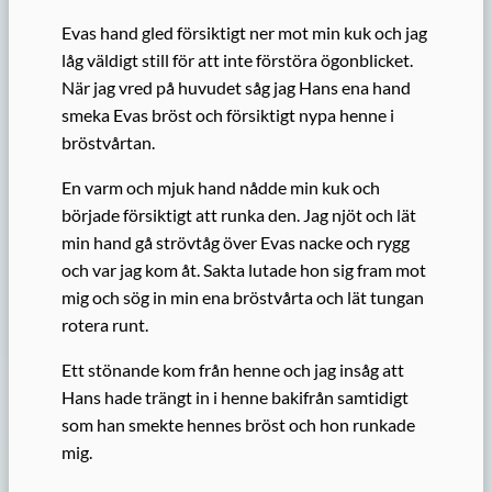
Evas hand gled försiktigt ner mot min kuk och jag
låg väldigt still för att inte förstöra ögonblicket.
När jag vred på huvudet såg jag Hans ena hand
smeka Evas bröst och försiktigt nypa henne i
bröstvårtan.
En varm och mjuk hand nådde min kuk och
började försiktigt att runka den. Jag njöt och lät
min hand gå strövtåg över Evas nacke och rygg
och var jag kom åt. Sakta lutade hon sig fram mot
mig och sög in min ena bröstvårta och lät tungan
rotera runt.
Ett stönande kom från henne och jag insåg att
Hans hade trängt in i henne bakifrån samtidigt
som han smekte hennes bröst och hon runkade
mig.