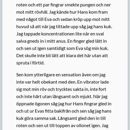
roten och ett par fingrar smekte pungen och ner
mot mitt rövhål. Jag kände hur Hans kom fram
med något till Eva och sedan kröp upp mot mitt
huvud så att när jag tittade upp såg jag hans kuk.
Jag tappade koncentrationen lite när en sval
salva gneds in i mitt anus. En finger gled lätt in
och sen ut igen samtidigt som Eva sög min kuk.
Det skulle inte bli lätt att klara det här utan att
spruta i förtid.
Sen kom ytterligare en sensation även om jag
inte var helt obekant med den. En vibrator lade
sig mot min röv och trycktes sakta in, inte fort
och inte hårt utan långsamt och mjukt. När jag
öppnade ögonen såg jag hur Hans fingrar gled in
och ut ur Evas fitta bakifrån och sen såg jag hans
kuk göra samma sak. Långsamt gled den in till
roten och sen ut till toppen av ollonet igen. Jag