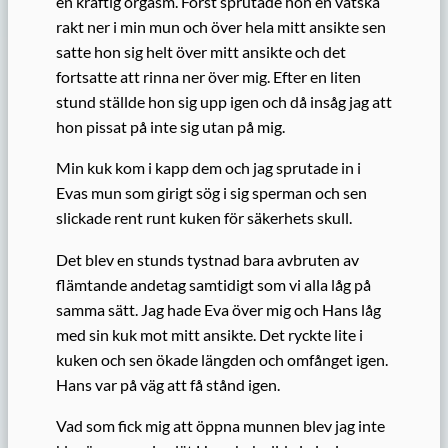
en kraftig orgasm. Först sprutade hon en vätska
rakt ner i min mun och över hela mitt ansikte sen
satte hon sig helt över mitt ansikte och det
fortsatte att rinna ner över mig. Efter en liten
stund ställde hon sig upp igen och då insåg jag att
hon pissat på inte sig utan på mig.
Min kuk kom i kapp dem och jag sprutade in i
Evas mun som girigt sög i sig sperman och sen
slickade rent runt kuken för säkerhets skull.
Det blev en stunds tystnad bara avbruten av
flämtande andetag samtidigt som vi alla låg på
samma sätt. Jag hade Eva över mig och Hans låg
med sin kuk mot mitt ansikte. Det ryckte lite i
kuken och sen ökade längden och omfånget igen.
Hans var på väg att få stånd igen.
Vad som fick mig att öppna munnen blev jag inte