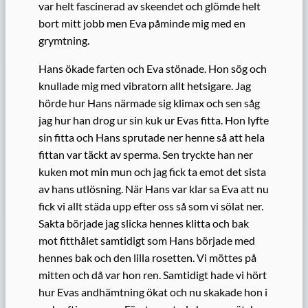
var helt fascinerad av skeendet och glömde helt
bort mitt jobb men Eva påminde mig med en
grymtning.
Hans ökade farten och Eva stönade. Hon sög och
knullade mig med vibratorn allt hetsigare. Jag
hörde hur Hans närmade sig klimax och sen såg
jag hur han drog ur sin kuk ur Evas fitta. Hon lyfte
sin fitta och Hans sprutade ner henne så att hela
fittan var täckt av sperma. Sen tryckte han ner
kuken mot min mun och jag fick ta emot det sista
av hans utlösning. När Hans var klar sa Eva att nu
fick vi allt städa upp efter oss så som vi sölat ner.
Sakta började jag slicka hennes klitta och bak
mot fitthålet samtidigt som Hans började med
hennes bak och den lilla rosetten. Vi möttes på
mitten och då var hon ren. Samtidigt hade vi hört
hur Evas andhämtning ökat och nu skakade hon i