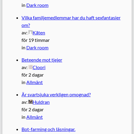
in
Dark room
Vilka familjemedlemmar har du haft sexfantasier
om?
av:
Kåten
för 19 timmar
in
Dark room
Beteende mot tjejer
av:
Cloori
för 2 dagar
in
Allmänt
Är svartsjuka verkligen omognad?
av:
Huldran
för 2 dagar
in
Allmänt
Bot-farming och läsningar.