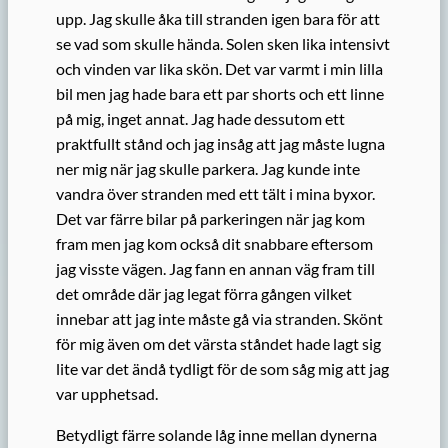
upp. Jag skulle åka till stranden igen bara för att
se vad som skulle hända. Solen sken lika intensivt
och vinden var lika skön. Det var varmt i min lilla
bil men jag hade bara ett par shorts och ett linne
på mig, inget annat. Jag hade dessutom ett
praktfullt stånd och jag insåg att jag måste lugna
ner mig när jag skulle parkera. Jag kunde inte
vandra över stranden med ett tält i mina byxor.
Det var färre bilar på parkeringen när jag kom
fram men jag kom också dit snabbare eftersom
jag visste vägen. Jag fann en annan väg fram till
det område där jag legat förra gången vilket
innebar att jag inte måste gå via stranden. Skönt
för mig även om det värsta ståndet hade lagt sig
lite var det ändå tydligt för de som såg mig att jag
var upphetsad.
Betydligt färre solande låg inne mellan dynerna