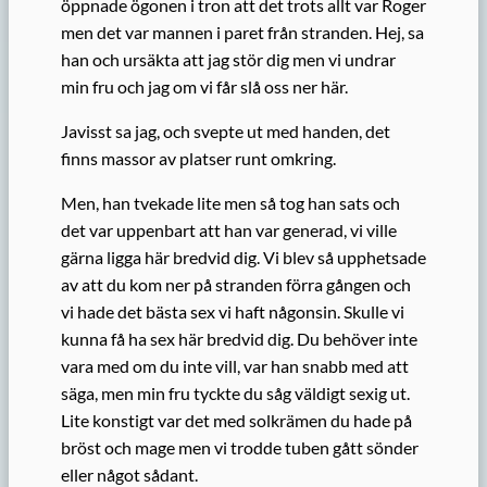
öppnade ögonen i tron att det trots allt var Roger
men det var mannen i paret från stranden. Hej, sa
han och ursäkta att jag stör dig men vi undrar
min fru och jag om vi får slå oss ner här.
Javisst sa jag, och svepte ut med handen, det
finns massor av platser runt omkring.
Men, han tvekade lite men så tog han sats och
det var uppenbart att han var generad, vi ville
gärna ligga här bredvid dig. Vi blev så upphetsade
av att du kom ner på stranden förra gången och
vi hade det bästa sex vi haft någonsin. Skulle vi
kunna få ha sex här bredvid dig. Du behöver inte
vara med om du inte vill, var han snabb med att
säga, men min fru tyckte du såg väldigt sexig ut.
Lite konstigt var det med solkrämen du hade på
bröst och mage men vi trodde tuben gått sönder
eller något sådant.