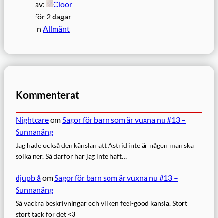
av:
Cloori
för 2 dagar
in
Allmänt
Kommenterat
Nightcare
om
Sagor för barn som är vuxna nu #13 –
Sunnanäng
Jag hade också den känslan att Astrid inte är någon man ska
solka ner. Så därför har jag inte haft…
djupblå
om
Sagor för barn som är vuxna nu #13 –
Sunnanäng
Så vackra beskrivningar och vilken feel-good känsla. Stort
stort tack för det <3