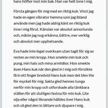
hans höfter mot min bak. Han var helt inne i mig.
Första gången för mig med en riktig kuk. Visst jag
hade en egen vibrator hemma som jag ibland
använde men jag hade aldrig känt en riktig kuk
inne i mig förut. Känslan var absolut annorlunda
och, måste jag nog erkänna, bättre, mer verklig
och absolut mer upphetsande.
Eva hade inte legat overksam utan tagit för sig av
resten av min kropp. Hon smekte min kuk och
pung, min hals och mina armhålor. Hon smekte
även Hans kuk när den gled in i mig och försökte
få in ett finger bredvid Hans kuk men det blev lite
för mycket för mig. Sakta gled hennes tunga
nerför min kropp och utforskade alla tänkbara
ställen för att slutligen fastna för min kuk. Lite
olja eller något liknande hälldes över Hans kuk
och så gled den in lättare och djupare i mig.