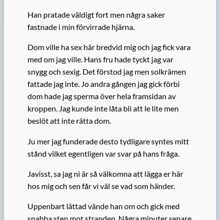
Han pratade väldigt fort men några saker
fastnade i min förvirrade hjärna.
Dom ville ha sex här bredvid mig och jag fick vara
med om jag ville. Hans fru hade tyckt jag var
snygg och sexig. Det förstod jag men solkrämen
fattade jag inte. Jo andra gången jag gick förbi
dom hade jag sperma över hela framsidan av
kroppen. Jag kunde inte låta bli att le lite men
beslöt att inte rätta dom.
Ju mer jag funderade desto tydligare syntes mitt
stånd vilket egentligen var svar på hans fråga.
Javisst, sa jag ni är så välkomna att lägga er här
hos mig och sen får vi väl se vad som händer.
Uppenbart lättad vände han om och gick med
snabba sten mot stranden. Några minuter senare