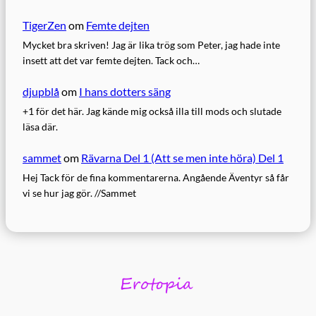
TigerZen
om
Femte dejten
Mycket bra skriven! Jag är lika trög som Peter, jag hade inte
insett att det var femte dejten. Tack och…
djupblå
om
I hans dotters säng
+1 för det här. Jag kände mig också illa till mods och slutade
läsa där.
sammet
om
Rävarna Del 1 (Att se men inte höra) Del 1
Hej Tack för de fina kommentarerna. Angående Äventyr så får
vi se hur jag gör. //Sammet