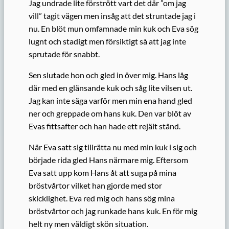
Jag undrade lite förstrött vart det där ”om jag
vill” tagit vägen men insåg att det struntade jag i
nu. En blöt mun omfamnade min kuk och Eva sög
lugnt och stadigt men försiktigt så att jag inte
sprutade för snabbt.
Sen slutade hon och gled in över mig. Hans låg
där med en glänsande kuk och såg lite vilsen ut.
Jag kan inte säga varför men min ena hand gled
ner och greppade om hans kuk. Den var blöt av
Evas fittsafter och han hade ett rejält stånd.
När Eva satt sig tillrätta nu med min kuk i sig och
började rida gled Hans närmare mig. Eftersom
Eva satt upp kom Hans åt att suga på mina
bröstvårtor vilket han gjorde med stor
skicklighet. Eva red mig och hans sög mina
bröstvårtor och jag runkade hans kuk. En för mig
helt ny men väldigt skön situation.