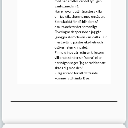
med hans rötter var det tydligen
vanligt med små.
Har en ovana att håna stora killar
om jag råkat hamna med en sådan.
Extra kul då för då blir dom så
osäkra och tar det personligt.
Överlag är det personen jag går
igång på så storleken kan kvitta. Blir
mest avtänd på storleks-hets och
osäkerheten kring det.
Finns ju inge värre än en kille som
vill prata sönder sin ”stora”, eller
när någon säger ”jag är rädd för att
skada dig med den”.
– Jag är rädd för att detta inte
kommer att hända. Bye.