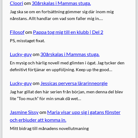
Cloori
om
30årskalas i Mammas stuga.
Jag ska se om en fortsättning gömmer sig där inom mig
nånstans. Allt handlar om vad som faller mig in.…
Filosof
om
Pappa tog mig till en klubb | Del 2
PS, misstaget fixat.
Lucky-guy
om
30årskalas i Mammas stuga.
En mysig och härlig novell med glimten i ögat. Jag tycker den
definitivt förtjänar en uppföljning. Keep up the good…
Lucky-guy
om
Jessicas perversa lärarinneorgie
Jag har gillat den här serien från början, men denna del blev
lite ”Too much” för min smak då wet…
Jasmine Sissy
om
Maria visar upp sig i gatans fönster
och erbjuder att komma in.
Mitt bidrag till månadens novellutmaning