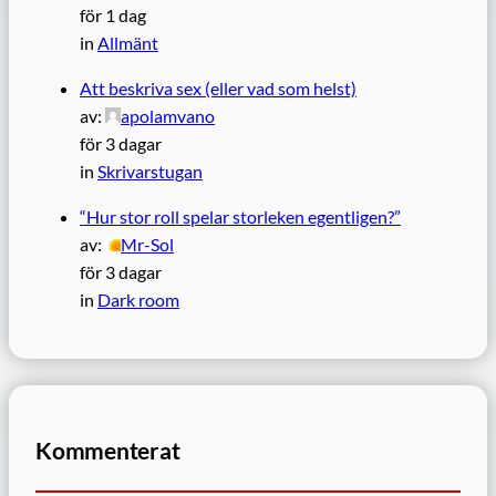
för 1 dag
in
Allmänt
Att beskriva sex (eller vad som helst)
av:
apolamvano
för 3 dagar
in
Skrivarstugan
“Hur stor roll spelar storleken egentligen?”
av:
Mr-Sol
för 3 dagar
in
Dark room
Kommenterat