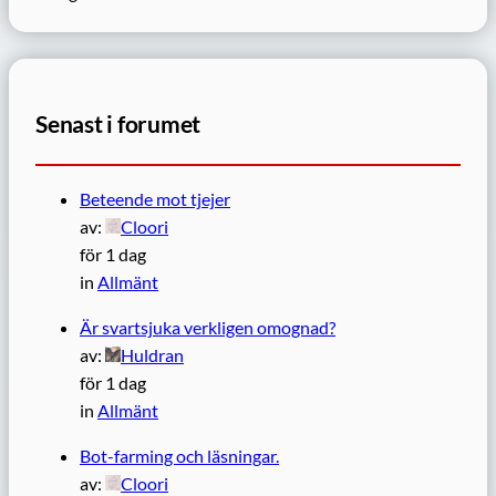
Senast i forumet
Beteende mot tjejer
av:
Cloori
för 1 dag
in
Allmänt
Är svartsjuka verkligen omognad?
av:
Huldran
för 1 dag
in
Allmänt
Bot-farming och läsningar.
av:
Cloori