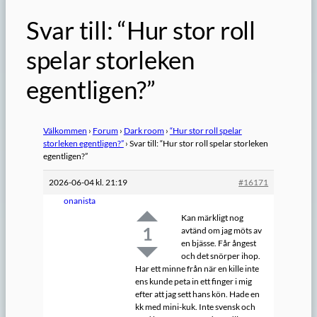
Svar till: “Hur stor roll
spelar storleken
egentligen?”
Välkommen
›
Forum
›
Dark room
›
“Hur stor roll spelar
storleken egentligen?”
›
Svar till: “Hur stor roll spelar storleken
egentligen?”
2026-06-04 kl. 21:19
#16171
onanista
Kan märkligt nog
1
avtänd om jag möts av
en bjässe. Får ångest
och det snörper ihop.
Har ett minne från när en kille inte
ens kunde peta in ett finger i mig
efter att jag sett hans kön. Hade en
kk med mini-kuk. Inte svensk och