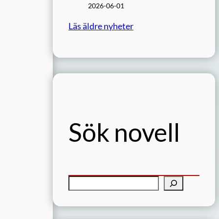
2026-06-01
Läs äldre nyheter
Sök novell
S
ö
k