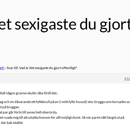
det sexigaste du gjor
igt?
›
Svar till: Vad är det sexigaste du gjort offentligt?
#1
 ifall någon granne skulle råka få till det…
g och en dåvarande ett fylleknull på en (i mitt fylle-huvud) stor brygga som korsades 
tet på bryggan.
nat par går förbi till synes helt oberörda.
 roade mig till att utsätta honom för allt möjligt dumt. Så när paret nått längst ut på
är bak istället.