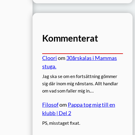
Kommenterat
Cloori
om
30årskalas i Mammas
stuga.
Jag ska se om en fortsättning gömmer
sig där inom mig nånstans. Allt handlar
om vad som faller mig in.…
Filosof
om
Pappa tog mig till en
klubb | Del 2
PS, misstaget fixat.