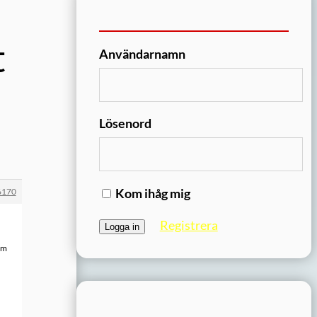
t
Användarnamn
Lösenord
Kom ihåg mig
6170
Registrera
som