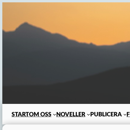
Hoppa
till
innehåll
START
OM OSS
NOVELLER
PUBLICERA