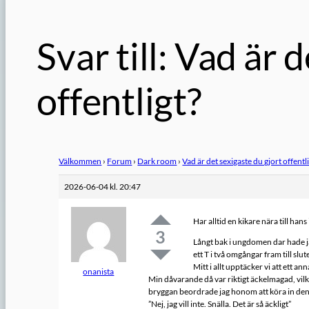
Svar till: Vad är 
offentligt?
Välkommen
›
Forum
›
Dark room
›
Vad är det sexigaste du gjort offentl
2026-06-04 kl. 20:47
Har alltid en kikare nära till hans
3
Långt bak i ungdomen dar hade ja
ett T i två omgångar fram till slu
Mitt i allt upptäcker vi att ett an
onanista
Min dåvarande då var riktigt äckelmagad, vilket
bryggan beordrade jag honom att köra in den d
”Nej, jag vill inte. Snälla. Det är så äckligt”