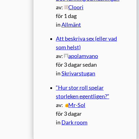
av:
Cloori
för 1 dag
in
Allmänt
Att beskriva sex (eller vad
som helst)
av:
apolamvano
för 3 dagar sedan
in
Skrivarstugan
“Hur stor roll spelar
storleken egentligen?”
av:
Mr-Sol
för 3 dagar
in
Dark room