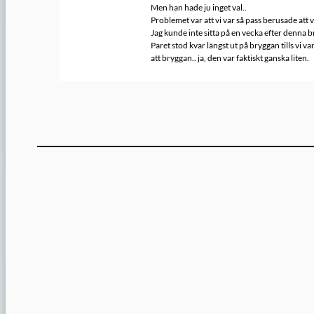
Men han hade ju inget val..
Problemet var att vi var så pass berusade att
Jag kunde inte sitta på en vecka efter denna br
Paret stod kvar längst ut på bryggan tills vi 
att bryggan.. ja, den var faktiskt ganska liten.