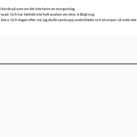
 vi körde på som om det inte fanns en morgondag.
avad. Och har faktiskt inte haft analsex sen dess, tråkigt nog.
var klara. Och dagen efter när jag skulle samla upp underkläder och strumpor så noterade