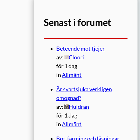
Senast i forumet
Beteende mot tjejer
av:
Cloori
för 1 dag
in
Allmänt
Är svartsjuka verkligen
omognad?
av:
Huldran
för 1 dag
in
Allmänt
Bot-farming och läsningar.