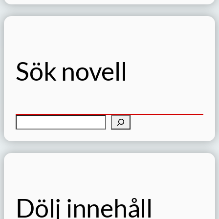
Sök novell
S
ö
k
Dölj innehåll