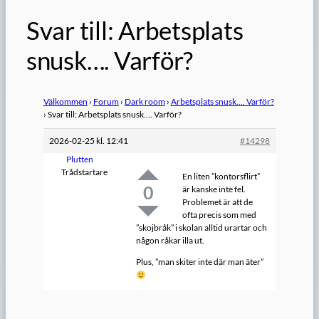
Svar till: Arbetsplats
snusk…. Varför?
Välkommen
›
Forum
›
Dark room
›
Arbetsplats snusk…. Varför?
›
Svar till: Arbetsplats snusk…. Varför?
2026-02-25 kl. 12:41
#14298
Plutten
Trådstartare
En liten ”kontorsflirt”
0
är kanske inte fel.
Problemet är att de
ofta precis som med
”skojbråk” i skolan alltid urartar och
någon råkar illa ut.
Plus, ”man skiter inte där man äter”