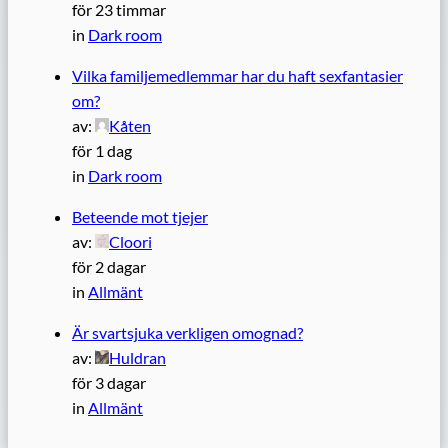
för 23 timmar
in
Dark room
Vilka familjemedlemmar har du haft sexfantasier
om?
av:
Kåten
för 1 dag
in
Dark room
Beteende mot tjejer
av:
Cloori
för 2 dagar
in
Allmänt
Är svartsjuka verkligen omognad?
av:
Huldran
för 3 dagar
in
Allmänt