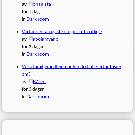
av:
onanista
för 1 dag
in
Dark room
Vad är det sexigaste du gjort offentligt?
av:
apolamvano
för 3 dagar
in
Dark room
Vilka familjemedlemmar har du haft sexfantasier
om?
av:
Kåten
för 3 dagar
in
Dark room