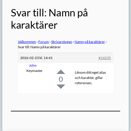
Svar till: Namn på
karaktärer
Välkommen
›
Forum
›
Skrivarstugan
›
Namn på karaktärer
›
Svar till: Namn på karaktärer
2026-02-23 kl. 14:41
#14235
John
Keymaster
Liksom ditt eget alias
0
och karaktär, gillar
referensen.