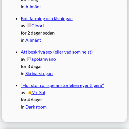
in
Allmänt
Bot-farming och läsningar.
av:
Cloori
för 2 dagar sedan
in
Allmänt
Att beskriva sex (eller vad som helst)
av:
apolamvano
för 3 dagar
in
Skrivarstugan
“Hur stor roll spelar storleken egentligen?”
av:
Mr-Sol
för 4 dagar
in
Dark room