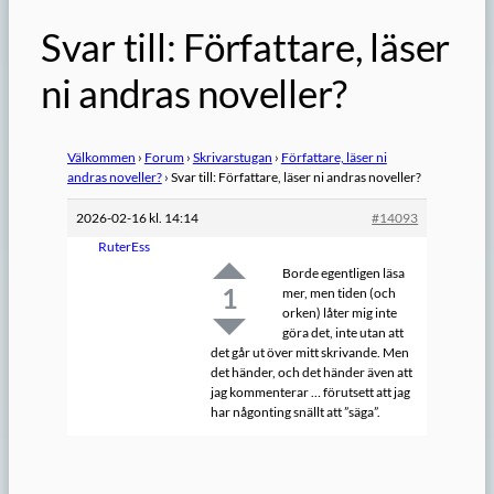
Svar till: Författare, läser
ni andras noveller?
Välkommen
›
Forum
›
Skrivarstugan
›
Författare, läser ni
andras noveller?
›
Svar till: Författare, läser ni andras noveller?
2026-02-16 kl. 14:14
#14093
RuterEss
Borde egentligen läsa
1
mer, men tiden (och
orken) låter mig inte
göra det, inte utan att
det går ut över mitt skrivande. Men
det händer, och det händer även att
jag kommenterar … förutsett att jag
har någonting snällt att ”säga”.