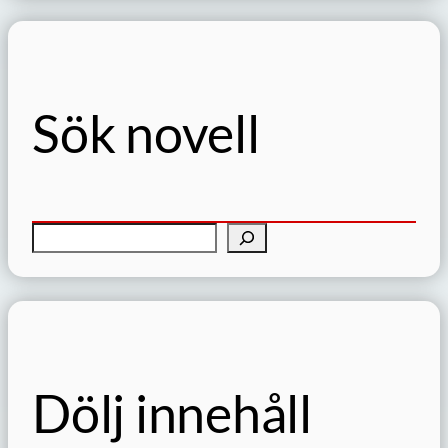
Sök novell
S
ö
k
Dölj innehåll