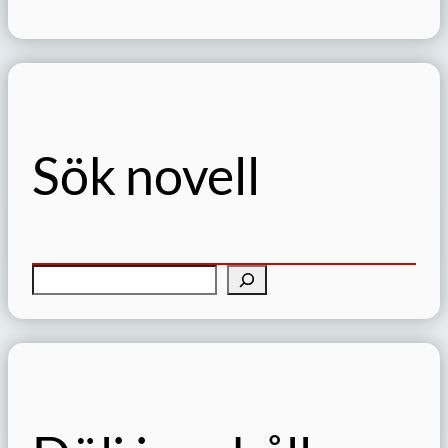
Sök novell
S
ö
k