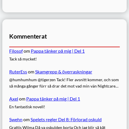
Kommenterat
Filosof
om
Pappa tänker på mig | Del 1
Tack så mycket!
RuterEss
om
Skamgrepp & överraskningar
@humhumhum @tigerzen Tack! Fler avsnitt kommer, och som
så många gånger förr så drar det mot vad min vän Nightcare…
Axel
om
Pappa tänker på mig | Del 1
En fantastisk novell!
Swehn
om
Spelets regler Del 8: Förlorad oskuld
Grattis Wilma Då va oskulden borta Och jag blir så kåt