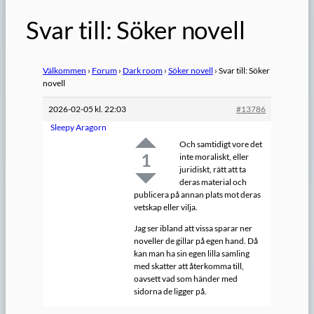
Svar till: Söker novell
Välkommen
›
Forum
›
Dark room
›
Söker novell
›
Svar till: Söker
novell
2026-02-05 kl. 22:03
#13786
Sleepy Aragorn
Och samtidigt vore det
1
inte moraliskt, eller
juridiskt, rätt att ta
deras material och
publicera på annan plats mot deras
vetskap eller vilja.
Jag ser ibland att vissa sparar ner
noveller de gillar på egen hand. Då
kan man ha sin egen lilla samling
med skatter att återkomma till,
oavsett vad som händer med
sidorna de ligger på.