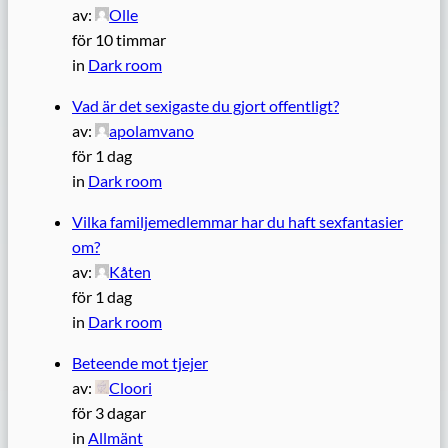
av:
Olle
för 10 timmar
in
Dark room
Vad är det sexigaste du gjort offentligt?
av:
apolamvano
för 1 dag
in
Dark room
Vilka familjemedlemmar har du haft sexfantasier
om?
av:
Kåten
för 1 dag
in
Dark room
Beteende mot tjejer
av:
Cloori
för 3 dagar
in
Allmänt