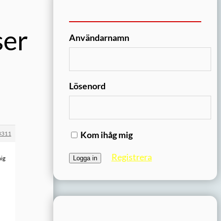
ser
Användarnamn
Lösenord
Kom ihåg mig
3311
Registrera
mig