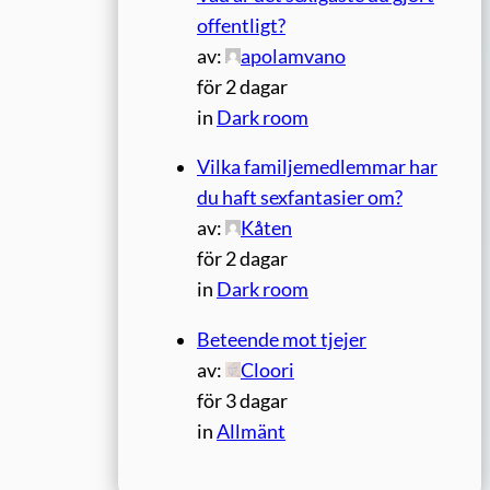
offentligt?
av:
apolamvano
för 2 dagar
in
Dark room
Vilka familjemedlemmar har
du haft sexfantasier om?
av:
Kåten
för 2 dagar
in
Dark room
Beteende mot tjejer
av:
Cloori
för 3 dagar
in
Allmänt