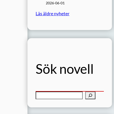
2026-06-01
Läs äldre nyheter
Sök novell
S
ö
k