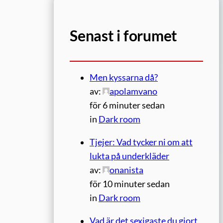
Senast i forumet
Men kyssarna då?
av:
apolamvano
för 6 minuter sedan
in
Dark room
Tjejer: Vad tycker ni om att
lukta på underkläder
av:
onanista
för 10 minuter sedan
in
Dark room
Vad är det sexigaste du gjort