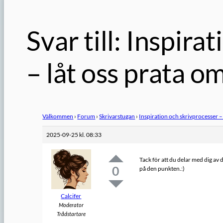
Svar till: Inspir
– låt oss prata o
Välkommen
›
Forum
›
Skrivarstugan
›
Inspiration och skrivprocesser – 
2025-09-25 kl. 08:33
Tack för att du delar med dig av d
0
på den punkten.:)
Calcifer
Moderator
Trådstartare