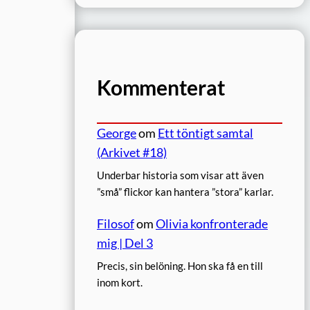
Kommenterat
George
om
Ett töntigt samtal
(Arkivet #18)
Underbar historia som visar att även
”små” flickor kan hantera ”stora” karlar.
Filosof
om
Olivia konfronterade
mig | Del 3
Precis, sin belöning. Hon ska få en till
inom kort.