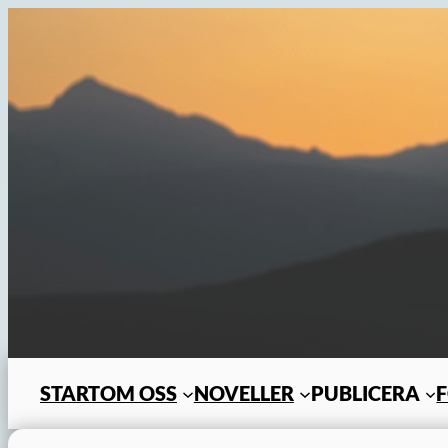
Hoppa
till
innehåll
START
OM OSS
NOVELLER
PUBLICERA