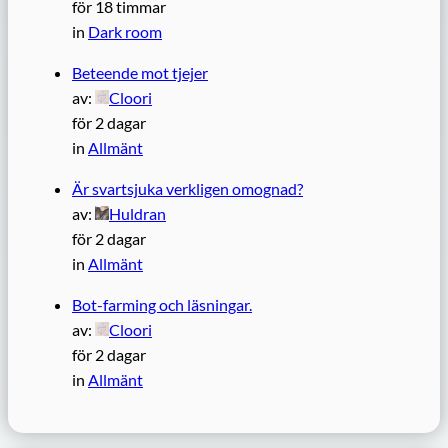
för 18 timmar
in
Dark room
Beteende mot tjejer
av:
Cloori
för 2 dagar
in
Allmänt
Är svartsjuka verkligen omognad?
av:
Huldran
för 2 dagar
in
Allmänt
Bot-farming och läsningar.
av:
Cloori
för 2 dagar
in
Allmänt