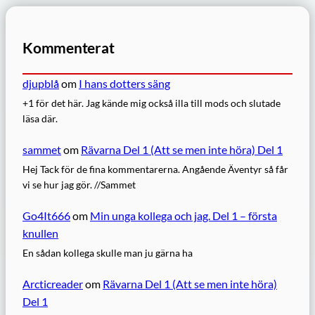
Kommenterat
djupblå
om
I hans dotters säng
+1 för det här. Jag kände mig också illa till mods och slutade
läsa där.
sammet
om
Rävarna Del 1 (Att se men inte höra) Del 1
Hej Tack för de fina kommentarerna. Angående Äventyr så får
vi se hur jag gör. //Sammet
Go4It666
om
Min unga kollega och jag. Del 1 – första
knullen
En sådan kollega skulle man ju gärna ha
Arcticreader
om
Rävarna Del 1 (Att se men inte höra)
Del 1