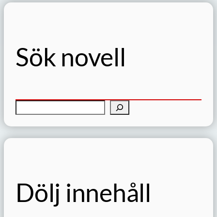
Sök novell
S
ö
k
Dölj innehåll