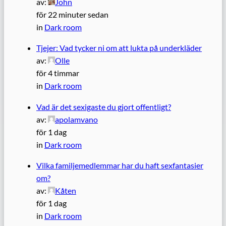
av:
John
för 22 minuter sedan
in
Dark room
Tjejer: Vad tycker ni om att lukta på underkläder
av:
Olle
för 4 timmar
in
Dark room
Vad är det sexigaste du gjort offentligt?
av:
apolamvano
för 1 dag
in
Dark room
Vilka familjemedlemmar har du haft sexfantasier
om?
av:
Kåten
för 1 dag
in
Dark room