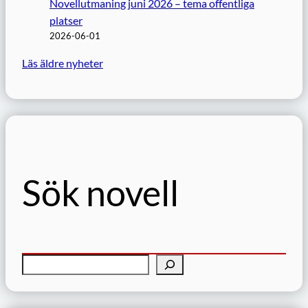
Novellutmaning juni 2026 – tema offentliga
platser
2026-06-01
Läs äldre nyheter
Sök novell
S
ö
k