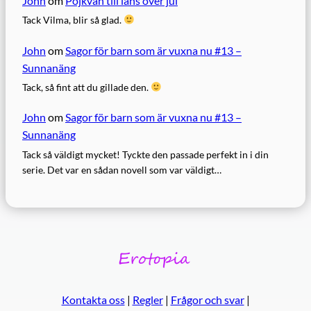
John
om
Pojkvän till låns över jul
Tack Vilma, blir så glad.
John
om
Sagor för barn som är vuxna nu #13 –
Sunnanäng
Tack, så fint att du gillade den.
John
om
Sagor för barn som är vuxna nu #13 –
Sunnanäng
Tack så väldigt mycket! Tyckte den passade perfekt in i din
serie. Det var en sådan novell som var väldigt…
Kontakta oss
|
Regler
|
Frågor och svar
|