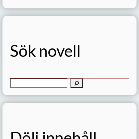
Sök novell
S
ö
k
Dölj innehåll