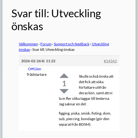
Svar till: Utveckling
önskas
Välkommen
›
Forum
›
Support och feedback
›
Utveckling
önskas
›
Svar till: Utveckling önskas
2026-02-26 kl. 11:22
#14343
OffGlen
Trådstartare
Skulle också önska att
1
det fick att söka
författare utifrån
deras kön, samt att ni
la in fler olika taggar till testerna.
Jag saknar en del:
figging, piska, smisk, fisting, dom,
sub, piercing, bondage (gör den
separat från BDSM).