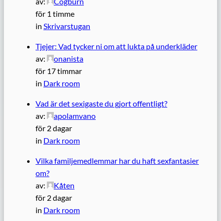
av:
Cogburn
för 1 timme
in
Skrivarstugan
Tjejer: Vad tycker ni om att lukta på underkläder
av:
onanista
för 17 timmar
in
Dark room
Vad är det sexigaste du gjort offentligt?
av:
apolamvano
för 2 dagar
in
Dark room
Vilka familjemedlemmar har du haft sexfantasier
om?
av:
Kåten
för 2 dagar
in
Dark room