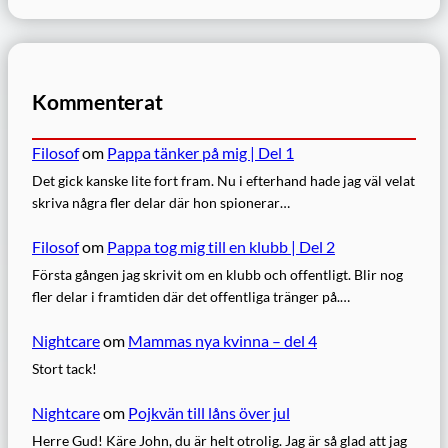
Kommenterat
Filosof
om
Pappa tänker på mig | Del 1
Det gick kanske lite fort fram. Nu i efterhand hade jag väl velat
skriva några fler delar där hon spionerar…
Filosof
om
Pappa tog mig till en klubb | Del 2
Första gången jag skrivit om en klubb och offentligt. Blir nog
fler delar i framtiden där det offentliga tränger på.…
Nightcare
om
Mammas nya kvinna – del 4
Stort tack!
Nightcare
om
Pojkvän till låns över jul
Herre Gud! Käre John, du är helt otrolig. Jag är så glad att jag