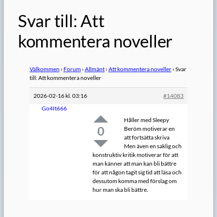
Svar till: Att
kommentera noveller
Välkommen
›
Forum
›
Allmänt
›
Att kommentera noveller
›
Svar
till: Att kommentera noveller
2026-02-16 kl. 03:16
#14083
Go4It666
Håller med Sleepy
0
Beröm motiverar en
att fortsätta skriva
Men även en saklig och
konstruktiv kritik motiverar för att
man känner att man kan bli bättre
för att någon tagit sig tid att läsa och
dessutom komma med förslag om
hur man ska bli bättre.