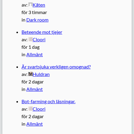
av:
Kåten
för 3 timmar
in
Dark room
Beteende mot tjejer
av:
Cloori
för 1 dag
in
Allmänt
Är svartsjuka verkligen omognad?
av:
Huldran
för 2 dagar
in
Allmänt
Bot-farming och läsningar.
av:
Cloori
för 2 dagar
in
Allmänt