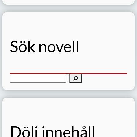
Sök novell
S
ö
k
Dölj innehåll